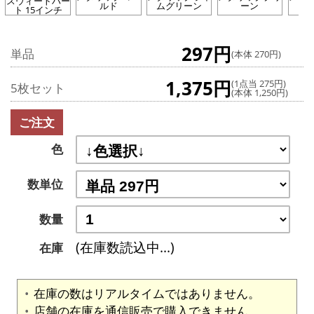
スウィートハー
ルド
ムグリーン
ーン
ト 15インチ
297円
単品
(本体 270円)
1,375円
(1点当 275円)
5枚セット
(本体 1,250円)
ご注文
色
数単位
数量
(在庫数読込中...)
在庫
在庫の数はリアルタイムではありません。
店舗の在庫を通信販売で購入できません。