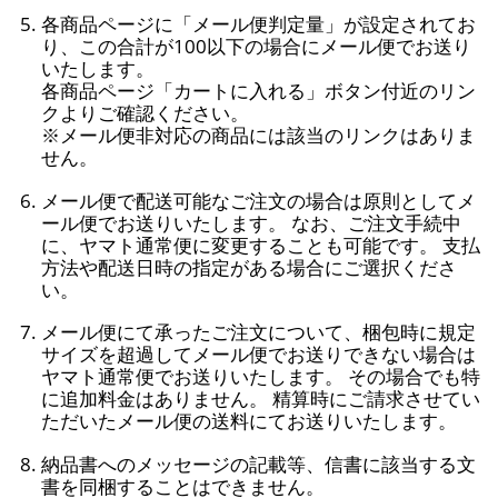
各商品ページに「メール便判定量」が設定されてお
り、この合計が100以下の場合にメール便でお送り
いたします。
各商品ページ「カートに入れる」ボタン付近のリン
クよりご確認ください。
※メール便非対応の商品には該当のリンクはありま
せん。
メール便で配送可能なご注文の場合は原則としてメ
ール便でお送りいたします。 なお、ご注文手続中
に、ヤマト通常便に変更することも可能です。 支払
方法や配送日時の指定がある場合にご選択くださ
い。
メール便にて承ったご注文について、梱包時に規定
サイズを超過してメール便でお送りできない場合は
ヤマト通常便でお送りいたします。 その場合でも特
に追加料金はありません。 精算時にご請求させてい
ただいたメール便の送料にてお送りいたします。
納品書へのメッセージの記載等、信書に該当する文
書を同梱することはできません。