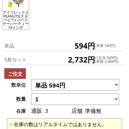
アイブレックス
PEANUTS(スヌ
ーピー) バース
デーパーティー
14インチ
594円
単品
(本体 540円)
2,732円
(1点当 545円)
5枚セット
(本体 2,484円)
ご注文
数単位
数量
通販
3
店舗
準備無
在庫
在庫の数はリアルタイムではありません。