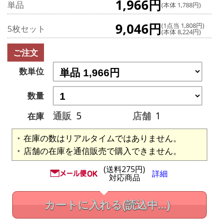
1,966円
単品
(本体 1,788円)
9,046円
(1点当 1,808円)
5枚セット
(本体 8,224円)
ご注文
数単位
数量
通販
5
店舗
1
在庫
在庫の数はリアルタイムではありません。
店舗の在庫を通信販売で購入できません。
(送料275円)
詳細
対応商品
カートに入れる
(読込中...)