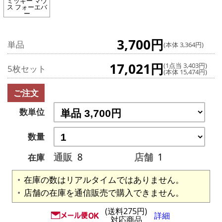
ミッキー マウ
ス フォーエバ
ー
3,700円
単品
(本体 3,364円)
17,021円
(1点当 3,403円)
5枚セット
(本体 15,474円)
ご注文
数単位
数量
通販
8
店舗
1
在庫
在庫の数はリアルタイムではありません。
店舗の在庫を通信販売で購入できません。
(送料275円)
詳細
対応商品