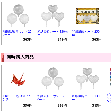
和紙風船 ラウンド 25
和紙風船 ハート 130m
和紙風船 ハート 250m
0mm
m
m
363円
319円
363円
同時購入商品
ピ
ORIZURU 折り鶴 7イ
和紙風船 ラウンド 25
和紙風船 ハート 130m
ン 
ンチ
0mm
m
ン
396円
363円
319円