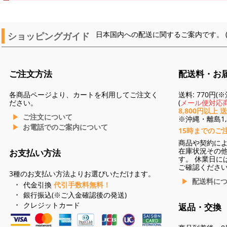
ショッピングガイド
日本国内への配送に関するご案内です。 
ご注文方法
配送料・お
各商品ページより、カートを利用してご注文く
送料: 770円
ださい。
(
メール便対応商
8,800円以上 
ご注文について
※沖縄・離島1,3
お電話でのご案内について
15時までのご
商品や契約に
在庫状況その
お支払い方法
す。 休業日に
ご確認くださ
3種のお支払い方法よりお選びいただけます。
配送料に
代金引換
代引手数料無料！
銀行振込(※ご入金確認後の発送)
クレジットカード
返品・交換