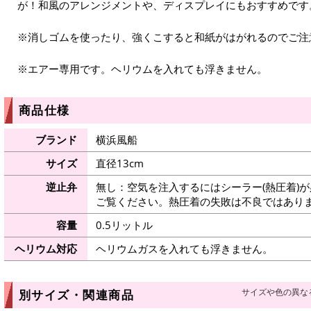
が！和風のアレンジメントや、ディスプレイにもおすすめです
※消しゴムを使ったり、強くこすると和紙がはがれるのでご注
※エアー専用です。ヘリウムを入れても浮きません。
商品仕様
ブランド
横浜風船
サイズ
直径13cm
逆止弁
無し：空気を注入するにはシーラー(熱圧着)
ご覧ください。熱圧着の失敗は不良ではありま
容量
0.5リットル
ヘリウム対応
ヘリウムガスを入れても浮きません。
サイズや色の異な
別サイズ・関連商品