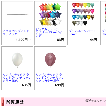
ピュアカット バルー
ミクロ カップアンド
プチ バルーン ハート
プ
ン スター 13cm (5イ
スティック
62mm
8
ンチ)
1,100円～
83円
44円
センペルテックス ラ
センペルテックス ラ
ウンド 5インチ サテン
ウンド 5インチ リフレ
カラー 単色
ックスカラー 単色
635円
699円
最近チェックし
閲覧履歴