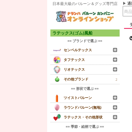
通
日本最大級のバルーン＆グッズ専門店
ラテックス(ゴム)風船
== ブランドで選ぶ ==
センペルテックス
タフテックス
リオテックス
その他ブランド
2
== 形状で選ぶ ==
ツイストバルーン
ラウンドバルーン(無地)
ラテックス・その他形状
== 季節・絵柄で選ぶ ==