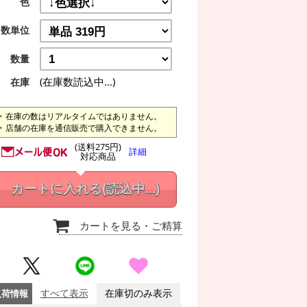
色
数単位
数量
(在庫数読込中...)
在庫
在庫の数はリアルタイムではありません。
店舗の在庫を通信販売で購入できません。
(送料275円)
詳細
対応商品
カートに入れる
(読込中...)
カートを見る
・ご精算
入荷情報
すべて表示
在庫切のみ表示