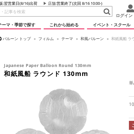
販:翌営業日(8/16)出荷
店舗
:営業終了(次回 8/16 10:00-)
ログイン
テーマ・季節で探す
これから始める
イベント・スクール
バルーン
トップ
フィルム
テーマ
和風バルーン
和紙風船 ラウ
バルーン
トップ
フィルム
シーズン(フィルム)
ひなまつり・こど
バルーン
トップ
フィルム
シーズン(フィルム)
新年
和紙風船 
バルーン
トップ
フィルム
デコレーション
無地フィルム(ヘリウ
Japanese Paper Balloon Round 130mm
和紙風船 ラウンド 130mm
単
1