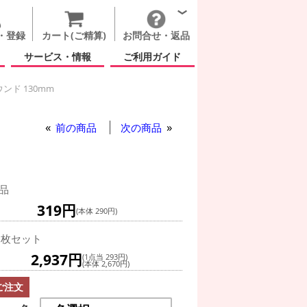
・登録
カート(ご精算)
お問合せ・返品
サービス・情報
ご利用ガイド
ンド 130mm
もの日
和紙風船 ラウンド 130mm
ラウンド 130mm
ム非対応)
和紙風船 ラウンド 130mm
前の商品
次の商品
品
319円
(本体 290円)
0枚セット
2,937円
(1点当 293円)
(本体 2,670円)
ご注文