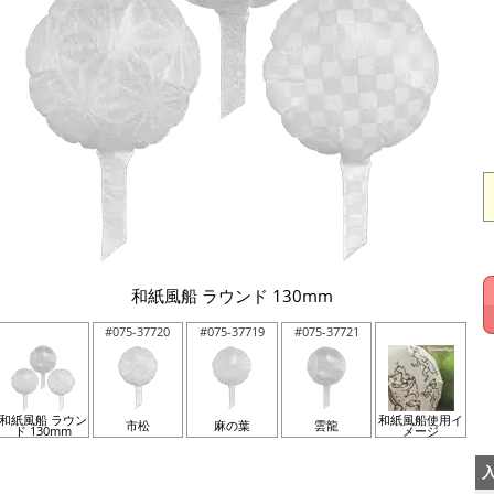
和紙風船 ラウンド 130mm
#075-37720
#075-37719
#075-37721
和紙風船 ラウン
和紙風船使用イ
市松
麻の葉
雲龍
ド 130mm
メージ