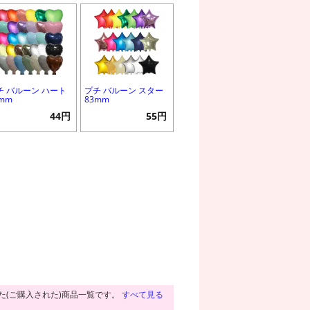
チ バルーン ハート
プチ バルーン スター
0mm
83mm
44円
55円
た(ご購入された)商品一覧です。
すべて見る