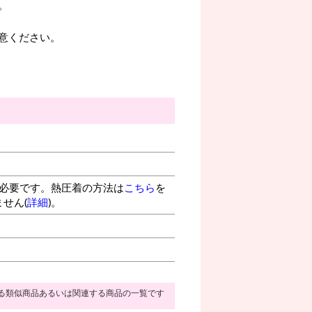
。
意ください。
が必要です。熱圧着の方法は
こちら
を
せん(
詳細
)。
る類似商品あるいは関連する商品の一覧です