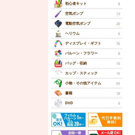
初心者キット
8
空気ポンプ
13
電動空気ポンプ
20
ヘリウム
6
ディスプレイ・ギフト
76
バルーン・フラワー
8
バッグ・収納
10
カップ・スティック
15
小物・その他アイテム
65
書籍
18
DVD
6