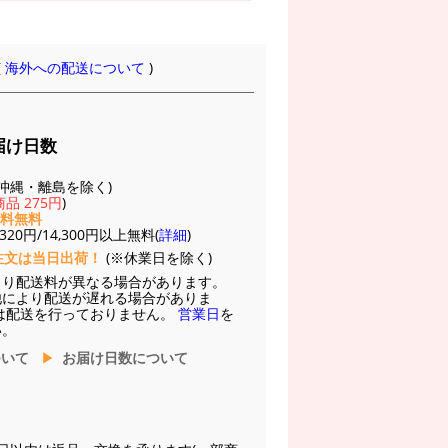
(
海外への配送について
)
届け日数
(※沖縄・離島を除く)
品 275円
)
送料無料
20円/14,300円以上無料(
詳細
)
注文は当日出荷！
(※休業日を除く)
より配送料が異なる場合があります。
他により配送が遅れる場合がありま
は配送を行っておりません。
営業日
を
い。
ついて
お届け日数について