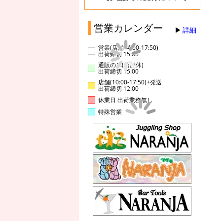
営業カレンダー
詳細
営業(店舗14:00-17:50)
出荷締切 15:00
通販のみ(店舗休)
出荷締切 15:00
店舗(10:00-17:50)+発送
出荷締切 12:00
休業日 出荷業務無し
特殊営業