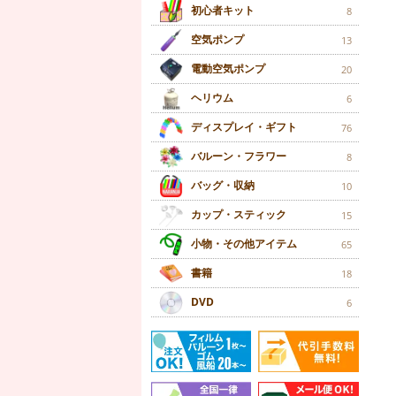
初心者キット
8
空気ポンプ
13
電動空気ポンプ
20
ヘリウム
6
ディスプレイ・ギフト
76
バルーン・フラワー
8
バッグ・収納
10
カップ・スティック
15
小物・その他アイテム
65
書籍
18
DVD
6