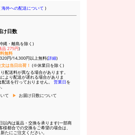
(
海外への配送について
)
届け日数
(※沖縄・離島を除く)
品 275円
)
送料無料
20円/14,300円以上無料(
詳細
)
注文は当日出荷！
(※休業日を除く)
より配送料が異なる場合があります。
他により配送が遅れる場合がありま
は配送を行っておりません。
営業日
を
い。
ついて
お届け日数について
日以内は返品・交換を承ります(一部商
お客様都合での交換をご希望の場合は、
に新たにご注文ください。