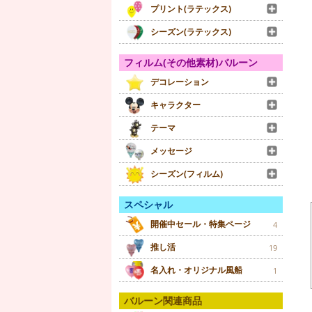
プリント(ラテックス)
シーズン(ラテックス)
フィルム(その他素材)バルーン
デコレーション
キャラクター
テーマ
メッセージ
シーズン(フィルム)
スペシャル
開催中セール・特集ページ
4
推し活
19
名入れ・オリジナル風船
1
バルーン関連商品