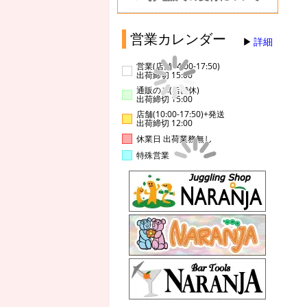
営業カレンダー
詳細
営業(店舗14:00-17:50)
出荷締切 15:00
通販のみ(店舗休)
出荷締切 15:00
店舗(10:00-17:50)+発送
出荷締切 12:00
休業日 出荷業務無し
特殊営業