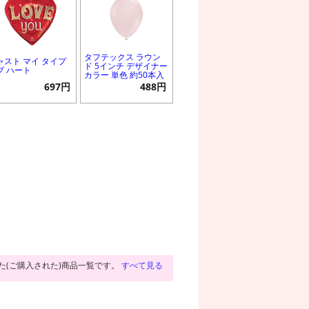
タフテックス ラウン
ャスト マイ タイプ
ド 5インチ デザイナー
ブ ハート
カラー 単色 約50本入
697円
488円
た(ご購入された)商品一覧です。
すべて見る