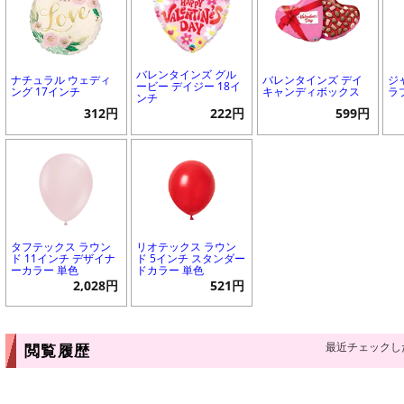
バレンタインズ グル
ナチュラル ウェディ
バレンタインズ デイ
ジ
ービー デイジー 18イ
ング 17インチ
キャンディボックス
ラ
ンチ
312円
222円
599円
タフテックス ラウン
リオテックス ラウン
ド 11インチ デザイナ
ド 5インチ スタンダー
ーカラー 単色
ドカラー 単色
2,028円
521円
最近チェックし
閲覧履歴