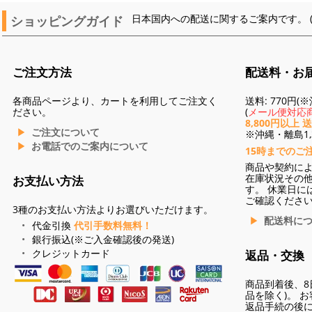
ショッピングガイド
日本国内への配送に関するご案内です。 
ご注文方法
配送料・お
各商品ページより、カートを利用してご注文く
送料: 770円
ださい。
(
メール便対応商
8,800円以上 
ご注文について
※沖縄・離島1,3
お電話でのご案内について
15時までのご
商品や契約に
在庫状況その
お支払い方法
す。 休業日に
ご確認くださ
3種のお支払い方法よりお選びいただけます。
配送料に
代金引換
代引手数料無料！
銀行振込(※ご入金確認後の発送)
クレジットカード
返品・交換
商品到着後、8
品を除く)。 
返品手続の後