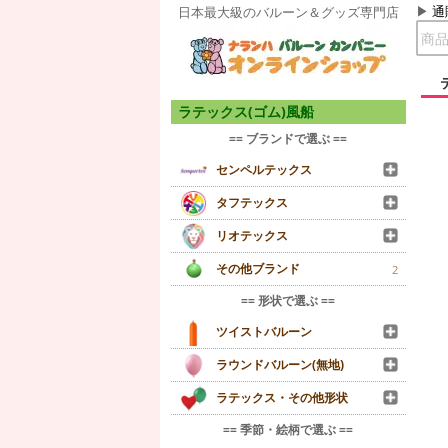
通
日本最大級のバルーン＆グッズ専門店
ラテックス(ゴム)風船
== ブランドで選ぶ ==
センペルテックス
タフテックス
リオテックス
その他ブランド
2
== 形状で選ぶ ==
ツイストバルーン
ラウンドバルーン(無地)
ラテックス・その他形状
== 季節・絵柄で選ぶ ==