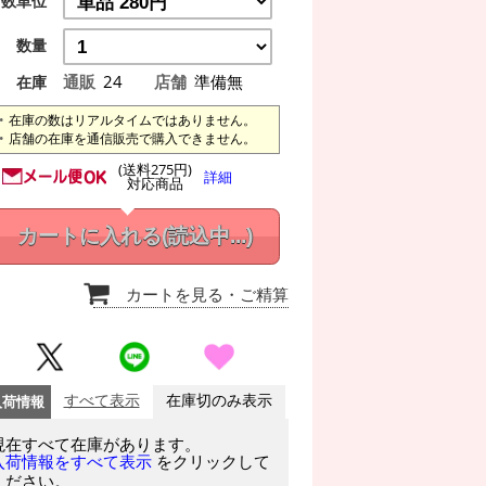
数単位
数量
通販
24
店舗
準備無
在庫
在庫の数はリアルタイムではありません。
店舗の在庫を通信販売で購入できません。
(送料275円)
詳細
対応商品
カートに入れる
(読込中...)
カートを見る
・ご精算
入荷情報
すべて表示
在庫切のみ表示
現在すべて在庫があります。
をクリックして
入荷情報をすべて表示
ください。