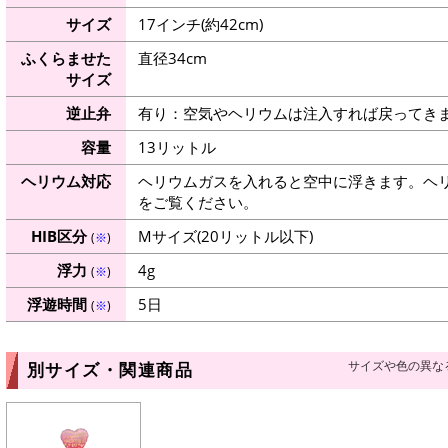
サイズ
17インチ(約42cm)
ふくらませた
直径34cm
サイズ
逆止弁
有り：空気やヘリウムは注入すれば戻ってき
容量
13リットル
ヘリウム対応
ヘリウムガスを入れると空中に浮きます。ヘ
をご覧ください。
HIB区分
Mサイズ(20リットル以下)
(
※
)
浮力
4g
(
※
)
浮遊時間
5日
(
※
)
サイズや色の異な
別サイズ・関連商品