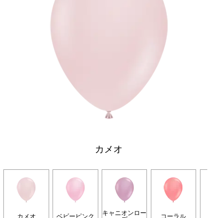
カメオ
キャニオンロー
カメオ
ベビーピンク
コーラル
タ