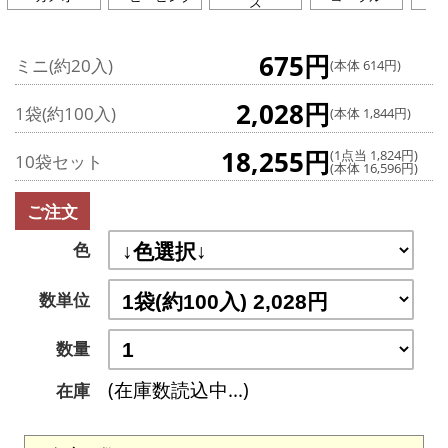
ズ
675円
ミニ(約20入)
(本体 614円)
2,028円
1袋(約100入)
(本体 1,844円)
18,255円
(1点当 1,824円)
10袋セット
(本体 16,596円)
ご注文
色
数単位
数量
(在庫数読込中...)
在庫