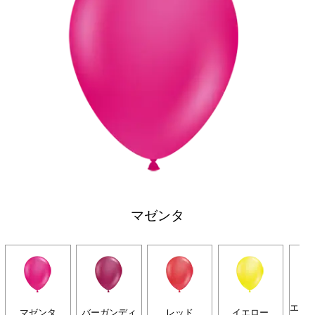
マゼンタ
エメ
マゼンタ
バーガンディ
レッド
イエロー