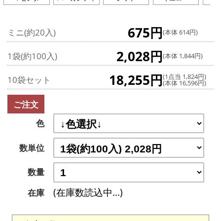
675円
ミニ(約20入)
(本体 614円)
2,028円
1袋(約100入)
(本体 1,844円)
18,255円
(1点当 1,824円)
10袋セット
(本体 16,596円)
ご注文
色
数単位
数量
(在庫数読込中...)
在庫