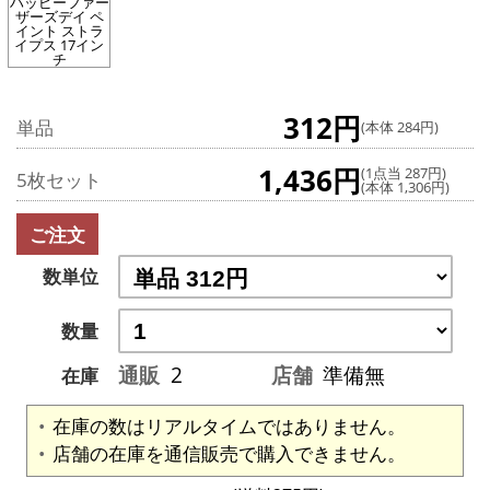
ハッピーファー
ザーズデイ ペ
イント ストラ
イプス 17イン
チ
312円
単品
(本体 284円)
1,436円
(1点当 287円)
5枚セット
(本体 1,306円)
ご注文
数単位
数量
通販
2
店舗
準備無
在庫
在庫の数はリアルタイムではありません。
店舗の在庫を通信販売で購入できません。