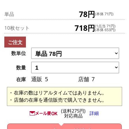
78円
単品
(本体 71円)
718円
(1点当 71円)
10枚セット
(本体 653円)
ご注文
数単位
数量
通販
5
店舗
7
在庫
在庫の数はリアルタイムではありません。
店舗の在庫を通信販売で購入できません。
(送料275円)
詳細
対応商品