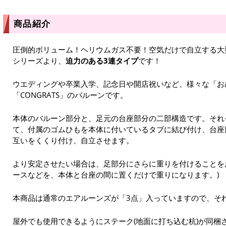
商品紹介
圧倒的ボリューム！ヘリウムガス不要！空気だけで自立する大
シリーズより、
迫力のある3連タイプ
です！
ウエディングや卒業入学、記念日や開店祝いなど、様々な「お
「CONGRATS」のバルーンです。
本体のバルーン部分と、足元の台座部分の二部構造です。それ
て、付属のゴムひもを本体に付いているタブに結び付け、台座
互いをくくり付け、自立させます。
より安定させたい場合は、足部分にさらに重りを付けることを
ースなどを、本体と台座の間に置くだけで重りになります。)
本商品は通常のエアルーンズが「3点」入っていますので、そ
屋外でも使用できるようにステーク(地面に打ち込む杭)が同梱