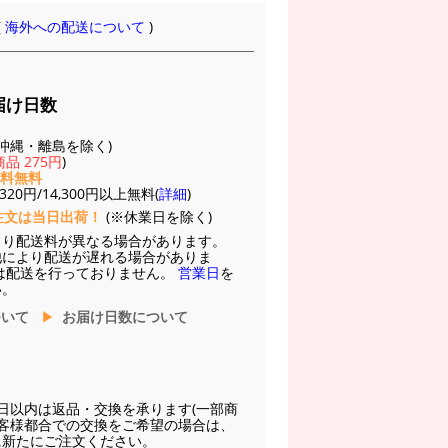
(
海外への配送について
)
届け日数
(※沖縄・離島を除く)
品 275円
)
送料無料
20円/14,300円以上無料(
詳細
)
注文は当日出荷！
(※休業日を除く)
より配送料が異なる場合があります。
他により配送が遅れる場合がありま
は配送を行っておりません。
営業日
を
い。
ついて
お届け日数について
日以内は返品・交換を承ります(一部商
お客様都合での交換をご希望の場合は、
に新たにご注文ください。