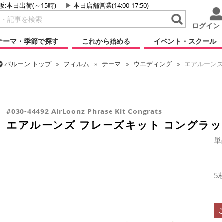
販:本日出荷(～15時)
本日店舗営業(14:00-17:50)
ログイン
テーマ・季節で探す
これから始める
イベント・スクール
バルーン
トップ
フィルム
テーマ
ウエディング
エアルーンズ
バルーン
トップ
フィルム
デコレーション
エアー・スタンディン
バルーン
トップ
フィルム
メッセージ
おめでとう・記念日
エ
バルーン
トップ
フィルム
シーズン(フィルム)
卒業・入学
エ
エアルーンズ フレーズキット コングラッツ
バルーン
トップ
フィルム
デコレーション
文字・数字
エアル
#030-44492 AirLoonz Phrase Kit Congrats
エアルーンズ フレーズキット コングラ
単
5