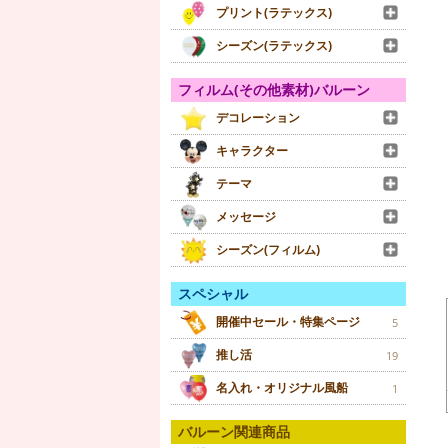
プリント(ラテックス)
シーズン(ラテックス)
フィルム(その他素材)バルーン
デコレーション
キャラクター
テーマ
メッセージ
シーズン(フィルム)
スペシャル
開催中セール・特集ページ
5
推し活
19
名入れ・オリジナル風船
1
バルーン関連商品