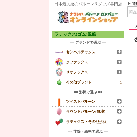
通
日本最大級のバルーン＆グッズ専門店
ラテックス(ゴム)風船
== ブランドで選ぶ ==
センペルテックス
タフテックス
リオテックス
その他ブランド
2
== 形状で選ぶ ==
ツイストバルーン
ラウンドバルーン(無地)
ラテックス・その他形状
== 季節・絵柄で選ぶ ==