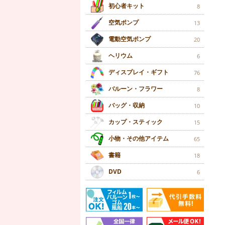
初心者キット
8
空気ポンプ
13
電動空気ポンプ
20
ヘリウム
6
ディスプレイ・ギフト
76
バルーン・フラワー
8
バッグ・収納
10
カップ・スティック
15
小物・その他アイテム
65
書籍
18
DVD
6