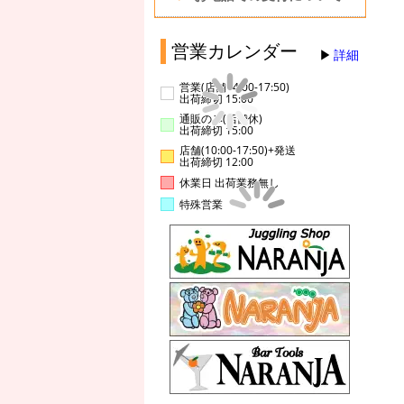
営業カレンダー
詳細
営業(店舗14:00-17:50)
出荷締切 15:00
通販のみ(店舗休)
出荷締切 15:00
店舗(10:00-17:50)+発送
出荷締切 12:00
休業日 出荷業務無し
特殊営業