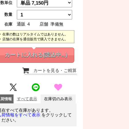
数単位
数量
通販
4
店舗
準備無
在庫
在庫の数はリアルタイムではありません。
店舗の在庫を通信販売で購入できません。
カートに入れる
(読込中...)
カートを見る
・ご精算
入荷情報
すべて表示
在庫切のみ表示
現在すべて在庫があります。
をクリックして
入荷情報をすべて表示
ください。