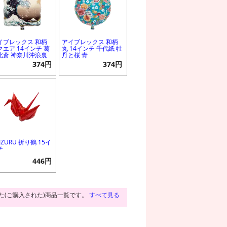
イブレックス 和柄
アイブレックス 和柄
クエア 14インチ 葛
丸 14インチ 千代紙 牡
北斎 神奈川沖浪裏
丹と桜 青
374円
374円
IZURU 折り鶴 15イ
チ
446円
た(ご購入された)商品一覧です。
すべて見る