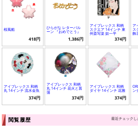
アイブレックス 和柄
ア
ひらがな レターバル
桜風船
スクエア 14インチ 東
ス
ーン 『おめでとう』
州斎写楽 奴一平
飾
418円
1,386円
374円
アイブレックス 和柄
アイブレックス 和柄
アイブレックス 和柄
OR
丸 14インチ 花火と菖
丸 14インチ 流水金魚
ダイヤ 14インチ 花雅
ン
蒲
374円
374円
374円
最近チェックし
閲覧履歴