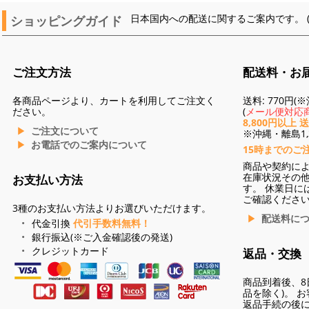
ショッピングガイド
日本国内への配送に関するご案内です。 
ご注文方法
配送料・お
各商品ページより、カートを利用してご注文く
送料: 770円
ださい。
(
メール便対応商
8,800円以上 
ご注文について
※沖縄・離島1,3
お電話でのご案内について
15時までのご
商品や契約に
在庫状況その
お支払い方法
す。 休業日に
ご確認くださ
3種のお支払い方法よりお選びいただけます。
配送料に
代金引換
代引手数料無料！
銀行振込(※ご入金確認後の発送)
クレジットカード
返品・交換
商品到着後、8
品を除く)。 
返品手続の後