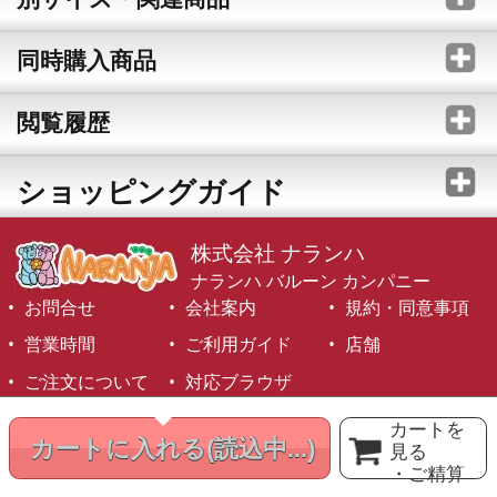
同時購入商品
閲覧履歴
ショッピングガイド
株式会社 ナランハ
ナランハ バルーン カンパニー
お問合せ
会社案内
規約・同意事項
営業時間
ご利用ガイド
店舗
ご注文について
対応ブラウザ
©1999-2026 NARANJA Inc. All Rights Reserved.
カートを
カートに入れる
(読込中...)
見る
・ご精算