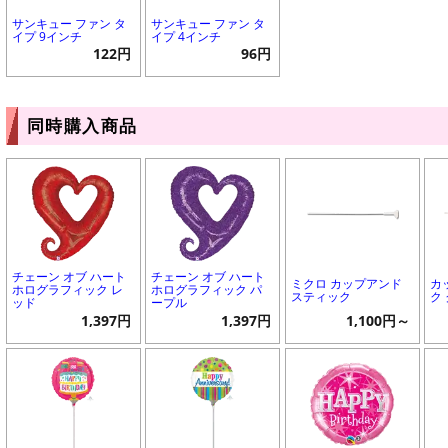
サンキュー ファン タ
サンキュー ファン タ
イプ 9インチ
イプ 4インチ
122円
96円
同時購入商品
チェーン オブ ハート
チェーン オブ ハート
ミクロ カップアンド
カ
ホログラフィック レ
ホログラフィック パ
スティック
ク
ッド
ープル
1,397円
1,397円
1,100円～