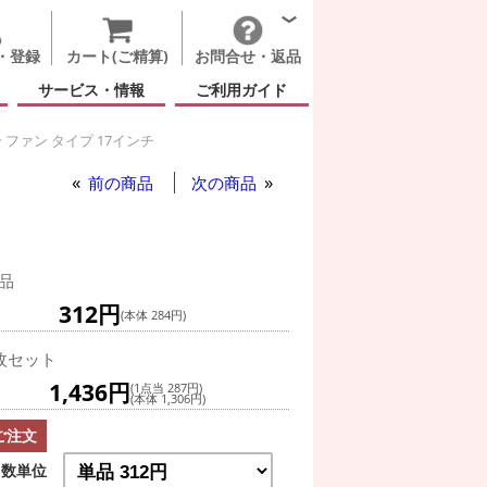
・登録
カート(ご精算)
お問合せ・返品
サービス・情報
ご利用ガイド
ファン タイプ 17インチ
前の商品
次の商品
品
312円
(本体 284円)
枚セット
1,436円
(1点当 287円)
(本体 1,306円)
ご注文
数単位