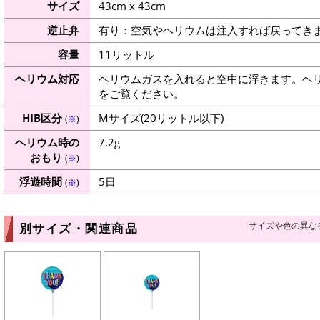
サイズ
43cm x 43cm
逆止弁
有り：空気やヘリウムは注入すれば戻ってき
容量
11リットル
ヘリウム対応
ヘリウムガスを入れると空中に浮きます。ヘ
をご覧ください。
HIB区分
Mサイズ(20リットル以下)
(
※
)
ヘリウム時の
7.2g
おもり
(
※
)
浮遊時間
5日
(
※
)
サイズや色の異な
別サイズ・関連商品