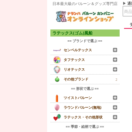
通
日本最大級のバルーン＆グッズ専門店
ラテックス(ゴム)風船
== ブランドで選ぶ ==
センペルテックス
タフテックス
リオテックス
その他ブランド
2
== 形状で選ぶ ==
ツイストバルーン
ラウンドバルーン(無地)
ラテックス・その他形状
== 季節・絵柄で選ぶ ==