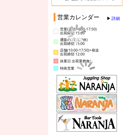
営業カレンダー
詳細
営業(店舗14:00-17:50)
出荷締切 15:00
通販のみ(店舗休)
出荷締切 15:00
店舗(10:00-17:50)+発送
出荷締切 12:00
休業日 出荷業務無し
特殊営業