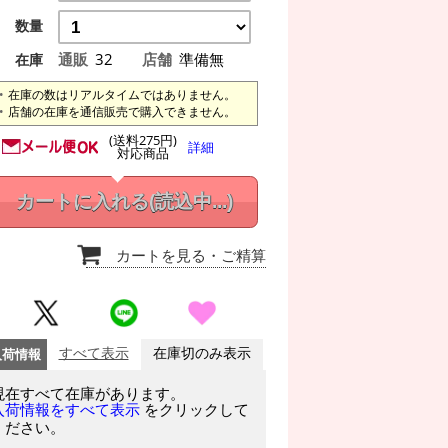
数量
通販
32
店舗
準備無
在庫
在庫の数はリアルタイムではありません。
店舗の在庫を通信販売で購入できません。
(送料275円)
詳細
対応商品
カートに入れる
(読込中...)
カートを見る
・ご精算
入荷情報
すべて表示
在庫切のみ表示
現在すべて在庫があります。
をクリックして
入荷情報をすべて表示
ください。