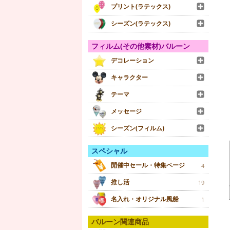
プリント(ラテックス)
シーズン(ラテックス)
フィルム(その他素材)バルーン
デコレーション
キャラクター
テーマ
メッセージ
シーズン(フィルム)
スペシャル
開催中セール・特集ページ
4
推し活
19
名入れ・オリジナル風船
1
バルーン関連商品