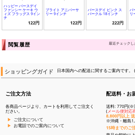
ハッピー バースデイ
ファンシー ケーキ ウ
ブライト アニバーサ
バースデイ ピンク ス
バ
ィズ フラッグス 9イン
リー 9インチ
パークル 18インチ
リ
チ
122円
122円
222円
最近チェックし
閲覧履歴
ショッピングガイド
日本国内への配送に関するご案内です。 
ご注文方法
配送料・お
各商品ページより、カートを利用してご注文く
送料: 770円
ださい。
(
メール便対応商
8,800円以上 
ご注文について
※沖縄・離島1,3
お電話でのご案内について
15時までのご
商品や契約に