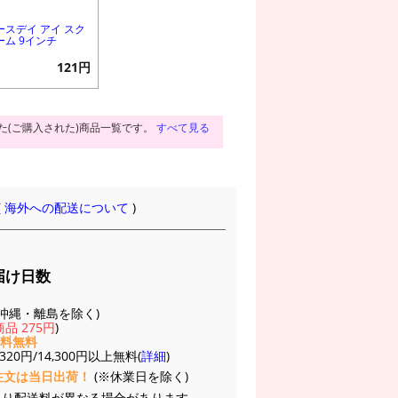
ースデイ アイ スク
ーム 9インチ
121円
た(ご購入された)商品一覧です。
すべて見る
(
海外への配送について
)
届け日数
(※沖縄・離島を除く)
品 275円
)
送料無料
20円/14,300円以上無料(
詳細
)
注文は当日出荷！
(※休業日を除く)
より配送料が異なる場合があります。