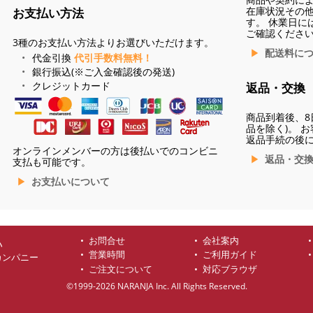
在庫状況その
お支払い方法
す。 休業日に
ご確認くださ
3種のお支払い方法よりお選びいただけます。
配送料に
代金引換
代引手数料無料！
銀行振込(※ご入金確認後の発送)
クレジットカード
返品・交換
商品到着後、8
品を除く)。 
返品手続の後
オンラインメンバーの方は後払いでのコンビニ
返品・交
支払も可能です。
お支払いについて
お問合せ
会社案内
ハ
営業時間
ご利用ガイド
カンパニー
ご注文について
対応ブラウザ
©1999-2026 NARANJA Inc. All Rights Reserved.