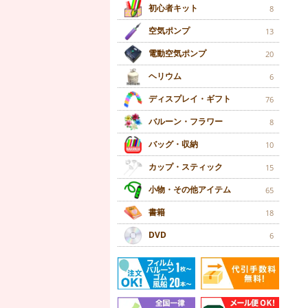
初心者キット
8
空気ポンプ
13
電動空気ポンプ
20
ヘリウム
6
ディスプレイ・ギフト
76
バルーン・フラワー
8
バッグ・収納
10
カップ・スティック
15
小物・その他アイテム
65
書籍
18
DVD
6