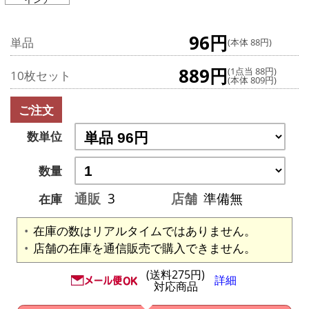
96円
単品
(本体 88円)
889円
(1点当 88円)
10枚セット
(本体 809円)
ご注文
数単位
数量
通販
3
店舗
準備無
在庫
在庫の数はリアルタイムではありません。
店舗の在庫を通信販売で購入できません。
(送料275円)
詳細
対応商品