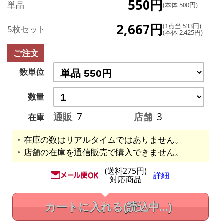
550円
単品
(本体 500円)
2,667円
(1点当 533円)
5枚セット
(本体 2,425円)
ご注文
数単位
数量
通販
7
店舗
3
在庫
在庫の数はリアルタイムではありません。
店舗の在庫を通信販売で購入できません。
(送料275円)
詳細
対応商品
カートに入れる
(読込中...)