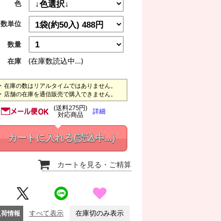
色
数単位
数量
(在庫数読込中...)
在庫
在庫の数はリアルタイムではありません。
店舗の在庫を通信販売で購入できません。
(送料275円)
詳細
対応商品
カートに入れる
(読込中...)
カートを見る
・ご精算
入荷情報
すべて表示
在庫切のみ表示