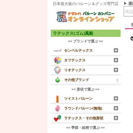
通
日本最大級のバルーン＆グッズ専門店
ラテックス(ゴム)風船
== ブランドで選ぶ ==
センペルテックス
タフテックス
リオテックス
その他ブランド
2
== 形状で選ぶ ==
ツイストバルーン
ラウンドバルーン(無地)
ラテックス・その他形状
== 季節・絵柄で選ぶ ==