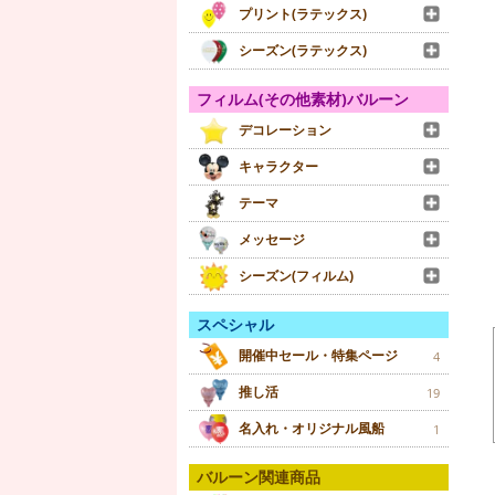
プリント(ラテックス)
シーズン(ラテックス)
フィルム(その他素材)バルーン
デコレーション
キャラクター
テーマ
メッセージ
シーズン(フィルム)
スペシャル
開催中セール・特集ページ
4
推し活
19
名入れ・オリジナル風船
1
バルーン関連商品