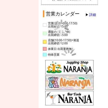
営業カレンダー
詳細
営業(店舗14:00-17:50)
出荷締切 15:00
通販のみ(店舗休)
出荷締切 15:00
店舗(10:00-17:50)+発送
出荷締切 12:00
休業日 出荷業務無し
特殊営業