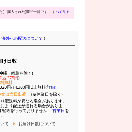
た(ご購入された)商品一覧です。
すべて見る
(
海外への配送について
)
届け日数
(※沖縄・離島を除く)
品 275円
)
送料無料
20円/14,300円以上無料(
詳細
)
注文は当日出荷！
(※休業日を除く)
より配送料が異なる場合があります。
他により配送が遅れる場合がありま
は配送を行っておりません。
営業日
を
い。
ついて
お届け日数について