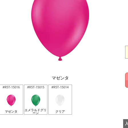
マゼンタ
#R5T-15016
#R5T-15015
#R5T-15014
エメラルドグリ
マゼンタ
クリア
ーン