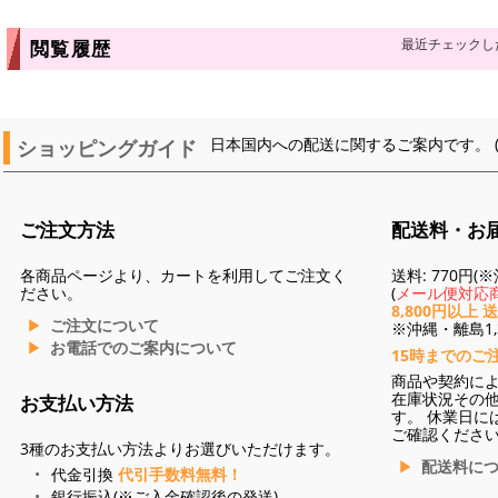
最近チェックし
閲覧履歴
ショッピングガイド
日本国内への配送に関するご案内です。 
ご注文方法
配送料・お
各商品ページより、カートを利用してご注文く
送料: 770円
ださい。
(
メール便対応商
8,800円以上 
ご注文について
※沖縄・離島1,3
お電話でのご案内について
15時までのご
商品や契約に
在庫状況その
お支払い方法
す。 休業日に
ご確認くださ
3種のお支払い方法よりお選びいただけます。
配送料に
代金引換
代引手数料無料！
銀行振込(※ご入金確認後の発送)