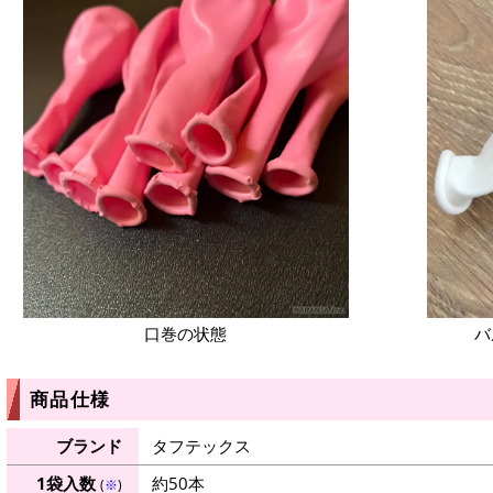
口巻の状態
バ
商品仕様
ブランド
タフテックス
1袋入数
約50本
(
※
)