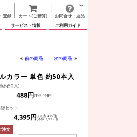
・登録
カート(ご精算)
お問合せ・返品
サービス・情報
ご利用ガイド
前の商品
次の商品
ルカラー 単色 約50本入
袋(約50入)
488円
(本体 444円)
0袋セット
4,395円
(1点当 438円)
(本体 3,996円)
ご注文