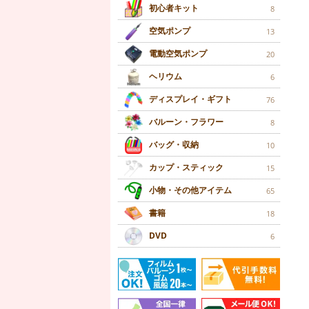
初心者キット
8
空気ポンプ
13
電動空気ポンプ
20
ヘリウム
6
ディスプレイ・ギフト
76
バルーン・フラワー
8
バッグ・収納
10
カップ・スティック
15
小物・その他アイテム
65
書籍
18
DVD
6