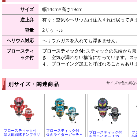
サイズ
幅14cm×高さ19cm
逆止弁
有り：空気やヘリウムは注入すれば戻ってき
容量
2リットル
ヘリウム対応
ヘリウムガスを入れても浮きません。
ブロースティ
ブロースティック付:
スティックの先端から息
ック付
き、空気が漏れない構造になっています。ス
す。ブローイング加工と呼ばれることもあり
サイズや色の異な
別サイズ・関連商品
ブロースティック付
ブロースティック付
ブロースティック付
ブ
暴太郎戦隊ドンブラザ
仮面ライダーガッチャ
仮面ライダー ガヴ
仮