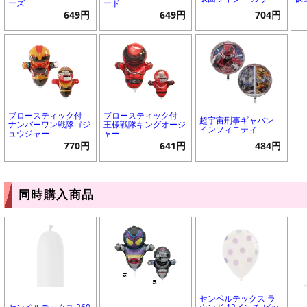
ーズ
ード
649円
649円
704円
ブロースティック付
ブロースティック付
超宇宙刑事ギャバン
ナンバーワン戦隊ゴジ
王様戦隊キングオージ
インフィニティ
ュウジャー
ャー
770円
641円
484円
同時購入商品
センペルテックス ラ