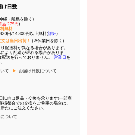
届け日数
(※沖縄・離島を除く)
品 275円
)
送料無料
20円/14,300円以上無料(
詳細
)
注文は当日出荷！
(※休業日を除く)
より配送料が異なる場合があります。
他により配送が遅れる場合がありま
は配送を行っておりません。
営業日
を
い。
ついて
お届け日数について
日以内は返品・交換を承ります(一部商
お客様都合での交換をご希望の場合は、
に新たにご注文ください。
換について