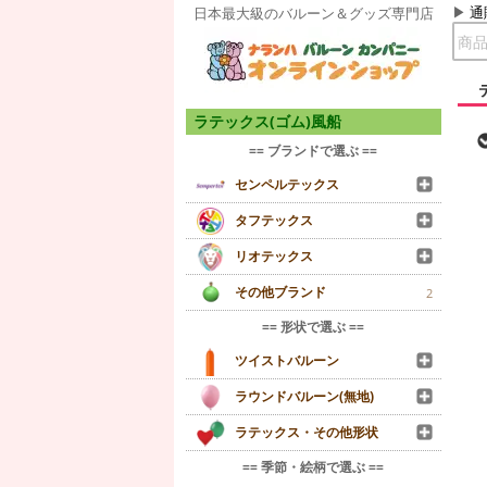
通
日本最大級のバルーン＆グッズ専門店
ラテックス(ゴム)風船
== ブランドで選ぶ ==
センペルテックス
タフテックス
リオテックス
その他ブランド
2
== 形状で選ぶ ==
ツイストバルーン
ラウンドバルーン(無地)
ラテックス・その他形状
== 季節・絵柄で選ぶ ==