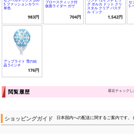
センペルテックス 260
ウンド 12インチ ビッ
ブロースティック付
セ
S ファッションカラー
グ ポルカ ドット クリ
仮面ライダー ガヴ
S
単色
スタル クリア パステ
ル インク
983円
704円
1,542円
アップライト 雪の結
晶 5インチ
176円
最近チェックし
閲覧履歴
ショッピングガイド
日本国内への配送に関するご案内です。 