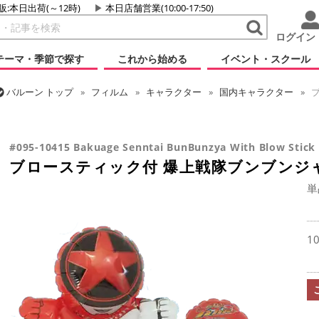
販:本日出荷(～12時)
本日店舗営業(10:00-17:50)
ログイン
テーマ・季節で探す
これから始める
イベント・スクール
バルーン
トップ
フィルム
キャラクター
国内キャラクター
ブ
バルーン
トップ
フィルム
シーズン(フィルム)
ひなまつり・こど
ブロースティック付 爆上戦隊ブンブンジャー
#095-10415 Bakuage Senntai BunBunzya With Blow Stick
ブロースティック付 爆上戦隊ブンブンジ
単
1