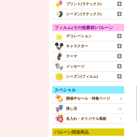
プリント(ラテックス)
シーズン(ラテックス)
フィルム(その他素材)バルーン
デコレーション
キャラクター
テーマ
メッセージ
シーズン(フィルム)
スペシャル
開催中セール・特集ページ
4
推し活
19
名入れ・オリジナル風船
1
バルーン関連商品