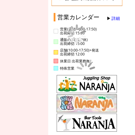
営業カレンダー
詳細
営業(店舗14:00-17:50)
出荷締切 15:00
通販のみ(店舗休)
出荷締切 15:00
店舗(10:00-17:50)+発送
出荷締切 12:00
休業日 出荷業務無し
特殊営業