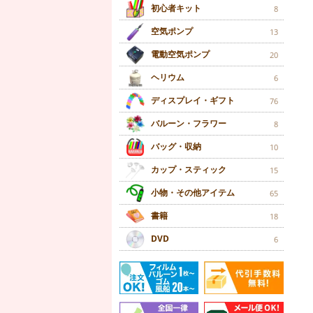
初心者キット
8
空気ポンプ
13
電動空気ポンプ
20
ヘリウム
6
ディスプレイ・ギフト
76
バルーン・フラワー
8
バッグ・収納
10
カップ・スティック
15
小物・その他アイテム
65
書籍
18
DVD
6