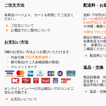
ご注文方法
配送料・お
各商品ページより、カートを利用してご注文く
送料: 770円
ださい。
(
メール便対応商
8,800円以上 
ご注文について
※沖縄・離島1,3
お電話でのご案内について
15時までのご
商品や契約に
在庫状況その
お支払い方法
す。 休業日に
ご確認くださ
3種のお支払い方法よりお選びいただけます。
配送料に
代金引換
代引手数料無料！
銀行振込(※ご入金確認後の発送)
クレジットカード
返品・交換
商品到着後、8
品を除く)。 
返品手続の後
オンラインメンバーの方は後払いでのコンビニ
返品・交
支払も可能です。
お支払いについて