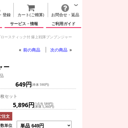
・登録
カート(ご精算)
お問合せ・返品
サービス・情報
ご利用ガイド
ロースティック付 爆上戦隊ブンブンジャー
もの日
前の商品
次の商品
ャー
品
649円
(本体 590円)
0枚セット
5,896円
(1点当 589円)
(本体 5,360円)
ご注文
数単位