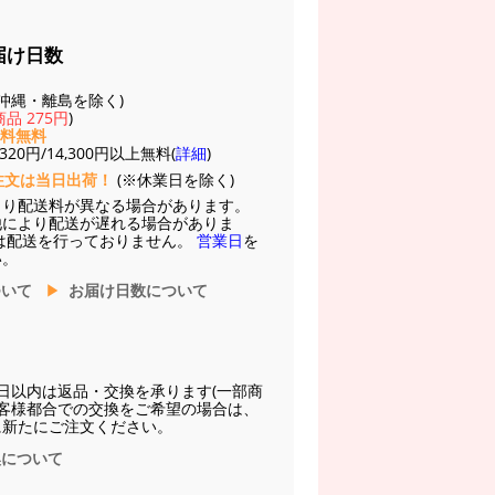
届け日数
(※沖縄・離島を除く)
品 275円
)
送料無料
20円/14,300円以上無料(
詳細
)
注文は当日出荷！
(※休業日を除く)
より配送料が異なる場合があります。
他により配送が遅れる場合がありま
は配送を行っておりません。
営業日
を
い。
ついて
お届け日数について
日以内は返品・交換を承ります(一部商
お客様都合での交換をご希望の場合は、
に新たにご注文ください。
換について