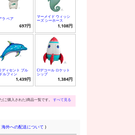
マーメイド ウィッシ
アラ ベア
ーズ シーホース
697円
1,108円
リディセント ブル
CIデコール ロケット
 ドルフィン
シップ
1,439円
1,384円
た(ご購入された)商品一覧です。
すべて見る
(
海外への配送について
)