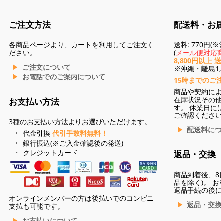
ご注文方法
配送料・お
各商品ページより、カートを利用してご注文く
送料: 770円
ださい。
(
メール便対応商
8,800円以上 
ご注文について
※沖縄・離島1,3
お電話でのご案内について
15時までのご
商品や契約に
在庫状況その
お支払い方法
す。 休業日に
ご確認くださ
3種のお支払い方法よりお選びいただけます。
配送料に
代金引換
代引手数料無料！
銀行振込(※ご入金確認後の発送)
クレジットカード
返品・交換
商品到着後、8
品を除く)。 
返品手続の後
オンラインメンバーの方は後払いでのコンビニ
返品・交
支払も可能です。
お支払いについて