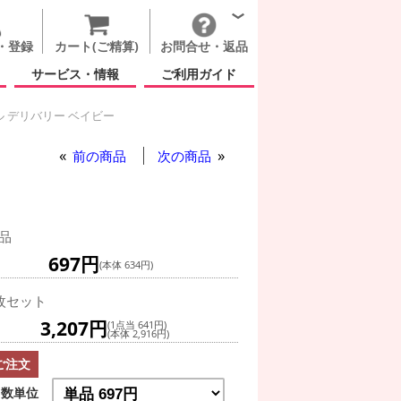
・登録
カート(ご精算)
お問合せ・返品
サービス・情報
ご利用ガイド
 デリバリー ベイビー
 デリバリー ベイビー
前の商品
次の商品
品
697円
(本体 634円)
枚セット
3,207円
(1点当 641円)
(本体 2,916円)
ご注文
数単位