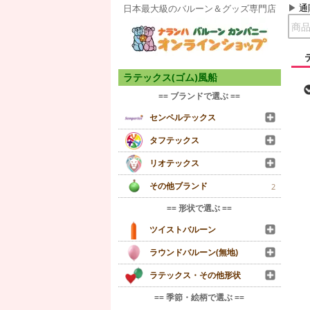
通
日本最大級のバルーン＆グッズ専門店
ラテックス(ゴム)風船
== ブランドで選ぶ ==
センペルテックス
タフテックス
リオテックス
その他ブランド
2
== 形状で選ぶ ==
ツイストバルーン
ラウンドバルーン(無地)
ラテックス・その他形状
== 季節・絵柄で選ぶ ==