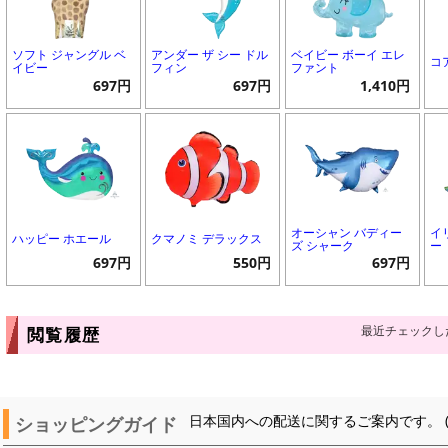
ソフト ジャングル ベ
アンダー ザ シー ドル
ベイビー ボーイ エレ
コ
イビー
フィン
ファント
697円
697円
1,410円
オーシャン バディー
イ
ハッピー ホエール
クマノミ デラックス
ズ シャーク
ー
697円
550円
697円
最近チェックし
閲覧履歴
ショッピングガイド
日本国内への配送に関するご案内です。 