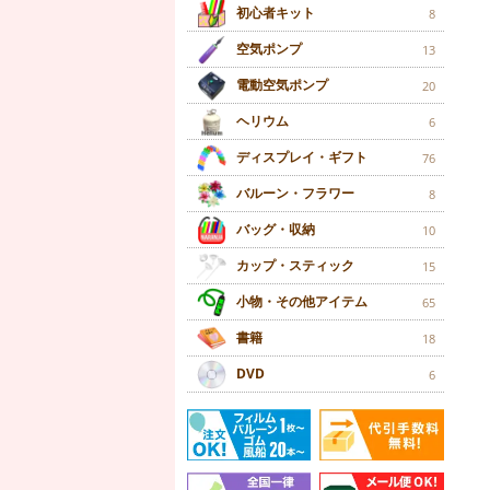
初心者キット
8
空気ポンプ
13
電動空気ポンプ
20
ヘリウム
6
ディスプレイ・ギフト
76
バルーン・フラワー
8
バッグ・収納
10
カップ・スティック
15
小物・その他アイテム
65
書籍
18
DVD
6