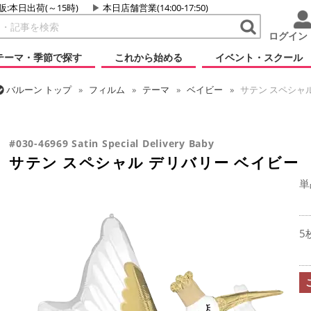
販:本日出荷(～15時)
本日店舗営業(14:00-17:50)
ログイン
テーマ・季節で探す
これから始める
イベント・スクール
バルーン
トップ
フィルム
テーマ
ベイビー
サテン スペシャル
バルーン
トップ
フィルム
テーマ
動物・虫
サテン スペシャル
#030-46969 Satin Special Delivery Baby
サテン スペシャル デリバリー ベイビー
単
5