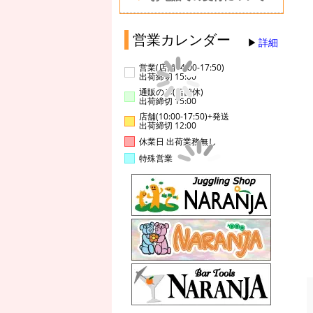
営業カレンダー
詳細
営業(店舗14:00-17:50)
出荷締切 15:00
通販のみ(店舗休)
出荷締切 15:00
店舗(10:00-17:50)+発送
出荷締切 12:00
休業日 出荷業務無し
特殊営業