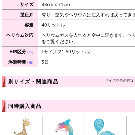
サイズ
88cm x 71cm
逆止弁
有り：空気やヘリウムは注入すれば戻ってき
容量
40リットル
ヘリウム対応
ヘリウムガスを入れると空中に浮きます。ヘ
をご覧ください。
HIB区分
Lサイズ(21-50リットル)
(
※
)
浮遊時間
5日
(
※
)
サイズや色の異な
別サイズ・関連商品
同時購入商品