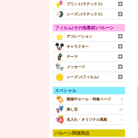
プリント(ラテックス)
シーズン(ラテックス)
フィルム(その他素材)バルーン
デコレーション
キャラクター
テーマ
メッセージ
シーズン(フィルム)
スペシャル
開催中セール・特集ページ
5
推し活
19
名入れ・オリジナル風船
1
バルーン関連商品