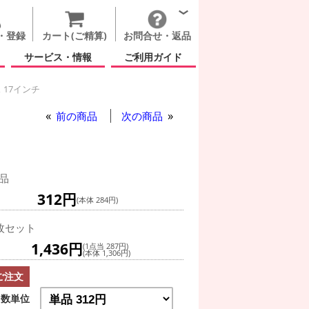
・登録
カート(ご精算)
お問合せ・返品
サービス・情報
ご利用ガイド
17インチ
前の商品
次の商品
品
312円
(本体 284円)
枚セット
1,436円
(1点当 287円)
(本体 1,306円)
ご注文
数単位