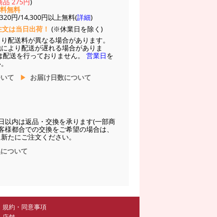
品 275円
)
送料無料
20円/14,300円以上無料(
詳細
)
注文は当日出荷！
(※休業日を除く)
より配送料が異なる場合があります。
他により配送が遅れる場合がありま
は配送を行っておりません。
営業日
を
い。
ついて
お届け日数について
日以内は返品・交換を承ります(一部商
お客様都合での交換をご希望の場合は、
に新たにご注文ください。
換について
規約・同意事項
店舗