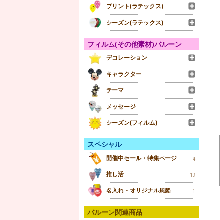
プリント(ラテックス)
シーズン(ラテックス)
フィルム(その他素材)バルーン
デコレーション
キャラクター
テーマ
メッセージ
シーズン(フィルム)
スペシャル
開催中セール・特集ページ
4
推し活
19
名入れ・オリジナル風船
1
バルーン関連商品