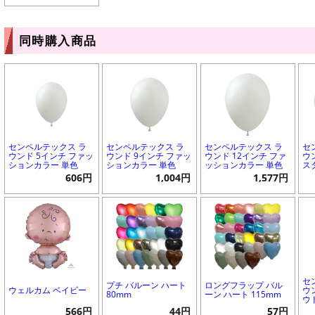
同時購入商品
センペルテックス ラ
センペルテックス ラ
センペルテックス ラ
セ
ウンド 5インチ ファッ
ウンド 9インチ ファッ
ウンド 12インチ ファ
ウ
ションカラー 単色
ションカラー 単色
ッションカラー 単色
ス
606円
1,004円
1,577円
セ
プチ バルーン ハート
ロングフラップ バル
ウェルカム ベイビー
ウ
80mm
ーン ハート 115mm
ウ
566円
44円
57円