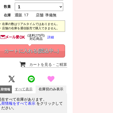
数量
通販
17
店舗
準備無
在庫
在庫の数はリアルタイムではありません。
店舗の在庫を通信販売で購入できません。
(送料275円)
詳細
対応商品
カートに入れる
(読込中...)
カートを見る
・ご精算
入荷情報
すべて表示
在庫切のみ表示
現在すべて在庫があります。
をクリックして
入荷情報をすべて表示
ください。