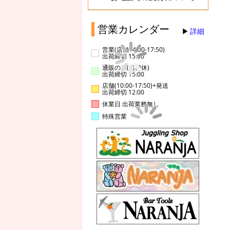
営業カレンダー
詳細
営業(店舗14:00-17:50)
出荷締切 15:00
通販のみ(店舗休)
出荷締切 15:00
店舗(10:00-17:50)+発送
出荷締切 12:00
休業日 出荷業務無し
特殊営業