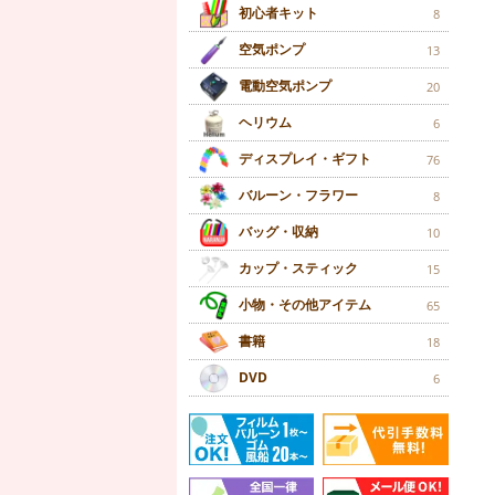
初心者キット
8
空気ポンプ
13
電動空気ポンプ
20
ヘリウム
6
ディスプレイ・ギフト
76
バルーン・フラワー
8
バッグ・収納
10
カップ・スティック
15
小物・その他アイテム
65
書籍
18
DVD
6