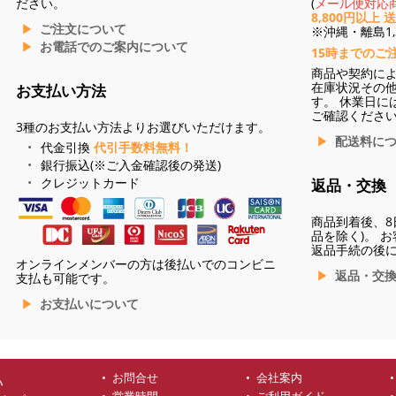
ださい。
(
メール便対応商
8,800円以上 
ご注文について
※沖縄・離島1,3
お電話でのご案内について
15時までのご
商品や契約に
在庫状況その
お支払い方法
す。 休業日に
ご確認くださ
3種のお支払い方法よりお選びいただけます。
配送料に
代金引換
代引手数料無料！
銀行振込(※ご入金確認後の発送)
クレジットカード
返品・交換
商品到着後、8
品を除く)。 
返品手続の後
オンラインメンバーの方は後払いでのコンビニ
返品・交
支払も可能です。
お支払いについて
お問合せ
会社案内
ハ
営業時間
ご利用ガイド