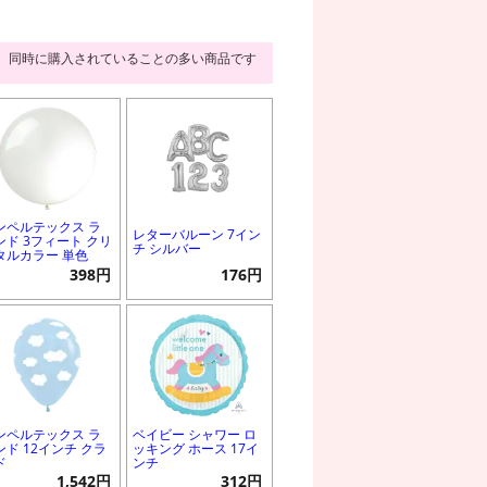
同時に購入されていることの多い商品です
ンペルテックス ラ
レターバルーン 7イン
ンド 3フィート クリ
チ シルバー
タルカラー 単色
398円
176円
ンペルテックス ラ
ベイビー シャワー ロ
ンド 12インチ クラ
ッキング ホース 17イ
ド
ンチ
1,542円
312円