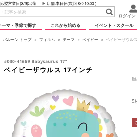
販:翌営業日(8/9)出荷
店舗
:本日休(次回 8/9 10:00-)
ログイン
テーマ・季節で探す
これから始める
イベント・スクール
バルーン
トップ
フィルム
テーマ
ベイビー
ベイビーザウルス 
#030-41669 Babysaurus 17"
ベイビーザウルス 17インチ
単
5