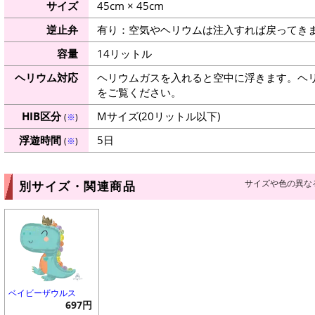
サイズ
45cm × 45cm
逆止弁
有り：空気やヘリウムは注入すれば戻ってき
容量
14リットル
ヘリウム対応
ヘリウムガスを入れると空中に浮きます。ヘ
をご覧ください。
HIB区分
Mサイズ(20リットル以下)
(
※
)
浮遊時間
5日
(
※
)
サイズや色の異な
別サイズ・関連商品
ベイビーザウルス
697円