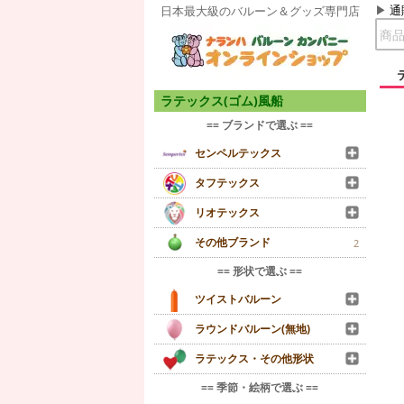
通
日本最大級のバルーン＆グッズ専門店
ラテックス(ゴム)風船
== ブランドで選ぶ ==
センペルテックス
タフテックス
リオテックス
その他ブランド
2
== 形状で選ぶ ==
ツイストバルーン
ラウンドバルーン(無地)
ラテックス・その他形状
== 季節・絵柄で選ぶ ==