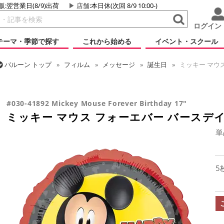
販:翌営業日(8/9)出荷
店舗
:本日休(次回 8/9 10:00-)
ログイン
テーマ・季節で探す
これから始める
イベント・スクール
バルーン
トップ
フィルム
メッセージ
誕生日
ミッキー マウス
バルーン
トップ
フィルム
キャラクター
ディズニー
ミッキー
#030-41892 Mickey Mouse Forever Birthday 17"
ミッキー マウス フォーエバー バースデイ
単
5