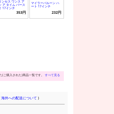
リンセス ワンス ア
マイラーバルーン ハ
ン ア タイム バース
ート 17インチ
イ 17インチ
353円
232円
た(ご購入された)商品一覧です。
すべて見る
(
海外への配送について
)