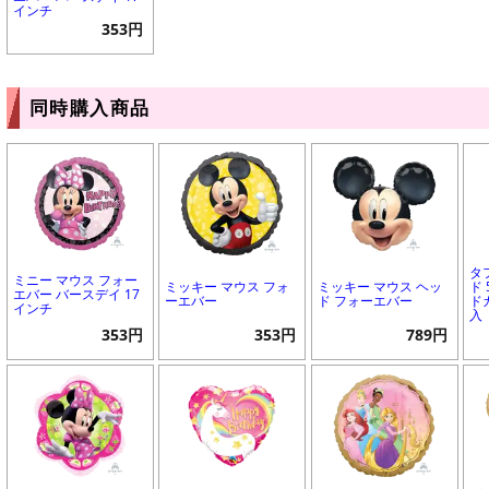
インチ
353円
同時購入商品
タ
ミニー マウス フォー
ミッキー マウス フォ
ミッキー マウス ヘッ
ド
エバー バースデイ 17
ーエバー
ド フォーエバー
ド
インチ
入
353円
353円
789円