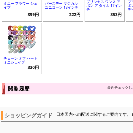
プリンセス ワンス ア
プ
ミニー フラワー シェ
バースデー マジカル
ポン ア タイム 17イン
ポ
イプ
ユニコーン 18インチ
チ
デ
399円
222円
353円
チェーン オブ ハート
ミニシェイプ
330円
最近チェックし
閲覧履歴
ショッピングガイド
日本国内への配送に関するご案内です。 