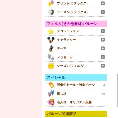
プリント(ラテックス)
シーズン(ラテックス)
フィルム(その他素材)バルーン
デコレーション
キャラクター
テーマ
メッセージ
シーズン(フィルム)
スペシャル
開催中セール・特集ページ
4
推し活
19
名入れ・オリジナル風船
1
バルーン関連商品