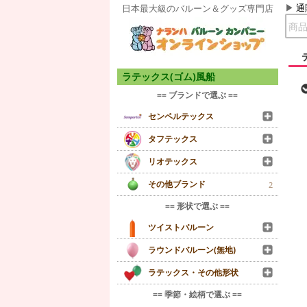
通
日本最大級のバルーン＆グッズ専門店
ラテックス(ゴム)風船
== ブランドで選ぶ ==
センペルテックス
タフテックス
リオテックス
その他ブランド
2
== 形状で選ぶ ==
ツイストバルーン
ラウンドバルーン(無地)
ラテックス・その他形状
== 季節・絵柄で選ぶ ==