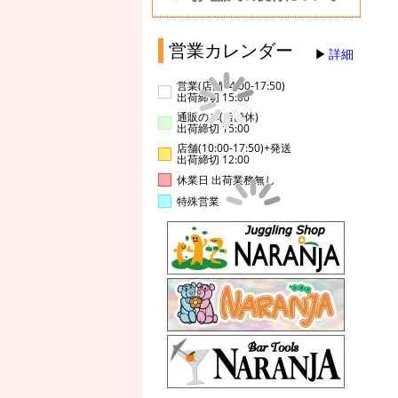
営業カレンダー
詳細
営業(店舗14:00-17:50)
出荷締切 15:00
通販のみ(店舗休)
出荷締切 15:00
店舗(10:00-17:50)+発送
出荷締切 12:00
休業日 出荷業務無し
特殊営業