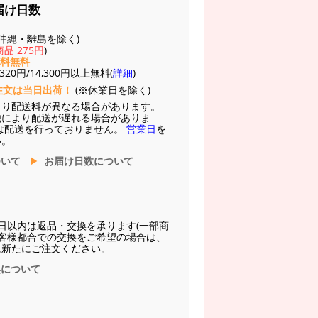
届け日数
(※沖縄・離島を除く)
品 275円
)
送料無料
20円/14,300円以上無料(
詳細
)
注文は当日出荷！
(※休業日を除く)
より配送料が異なる場合があります。
他により配送が遅れる場合がありま
は配送を行っておりません。
営業日
を
い。
ついて
お届け日数について
日以内は返品・交換を承ります(一部商
お客様都合での交換をご希望の場合は、
に新たにご注文ください。
換について