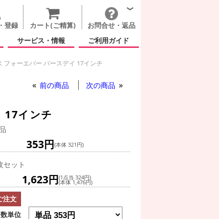
・登録
カート(ご精算)
お問合せ・返品
サービス・情報
ご利用ガイド
 フォーエバー バースデイ 17インチ
 マウス フォーエバー バースデイ 17インチ
前の商品
次の商品
 17インチ
品
353円
(本体 321円)
枚セット
1,623円
(1点当 324円)
(本体 1,476円)
ご注文
数単位