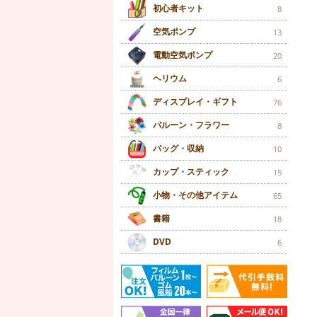
初心者キット
8
空気ポンプ
13
電動空気ポンプ
20
ヘリウム
6
ディスプレイ・ギフト
76
バルーン・フラワー
8
バッグ・収納
10
カップ・スティック
15
小物・その他アイテム
65
書籍
18
DVD
6