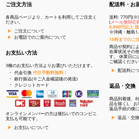
ご注文方法
配送料・お
各商品ページより、カートを利用してご注文く
送料: 770円
ださい。
(
メール便対応商
8,800円以上 
ご注文について
※沖縄・離島1,3
お電話でのご案内について
15時までのご
商品や契約に
在庫状況その
お支払い方法
す。 休業日に
ご確認くださ
3種のお支払い方法よりお選びいただけます。
配送料に
代金引換
代引手数料無料！
銀行振込(※ご入金確認後の発送)
クレジットカード
返品・交換
商品到着後、8
品を除く)。 
返品手続の後
オンラインメンバーの方は後払いでのコンビニ
返品・交
支払も可能です。
お支払いについて