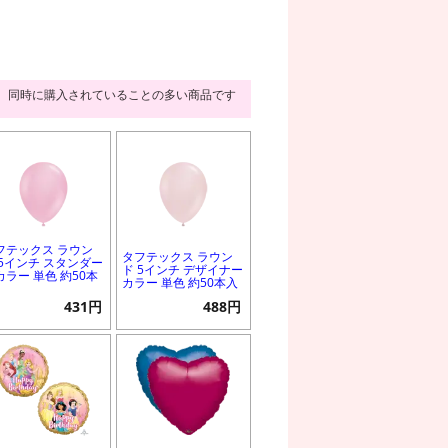
同時に購入されていることの多い商品です
フテックス ラウン
タフテックス ラウン
 5インチ スタンダー
ド 5インチ デザイナー
カラー 単色 約50本
カラー 単色 約50本入
431円
488円