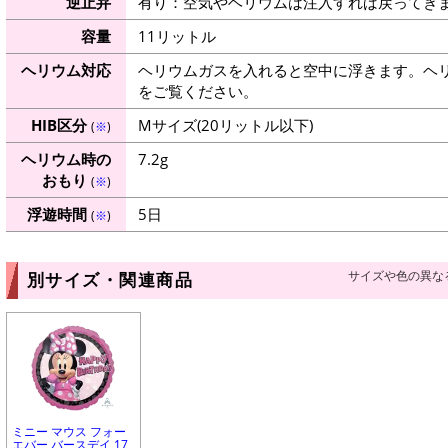
逆止弁
有り：空気やヘリウムは注入すれば戻ってき
容量
11リットル
ヘリウム対応
ヘリウムガスを入れると空中に浮きます。ヘ
をご覧ください。
HIB区分
Mサイズ(20リットル以下)
(
※
)
ヘリウム時の
7.2g
おもり
(
※
)
浮遊時間
5日
(
※
)
サイズや色の異な
別サイズ・関連商品
ミニー マウス フォー
エバー バースデイ 17