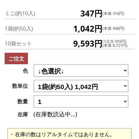
347円
ミニ(約10入)
(本体 316円)
1,042円
1袋(約50入)
(本体 948円)
9,593円
(1点当 959円)
10袋セット
(本体 8,721円)
ご注文
色
数単位
数量
(在庫数読込中...)
在庫
在庫の数はリアルタイムではありません。