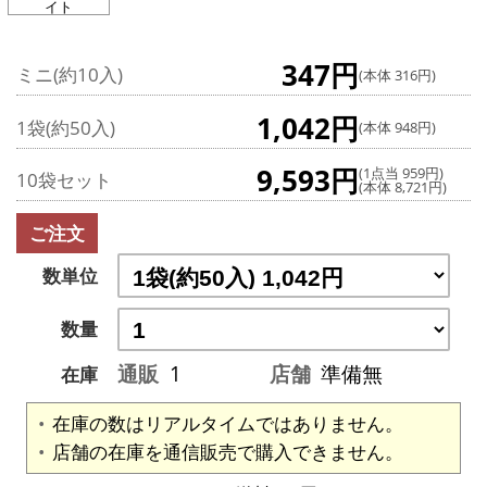
イト
347円
ミニ(約10入)
(本体 316円)
1,042円
1袋(約50入)
(本体 948円)
9,593円
(1点当 959円)
10袋セット
(本体 8,721円)
ご注文
数単位
数量
通販
1
店舗
準備無
在庫
在庫の数はリアルタイムではありません。
店舗の在庫を通信販売で購入できません。