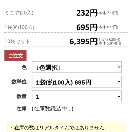
232円
ミニ(約20入)
(本体 211円)
695円
1袋(約100入)
(本体 632円)
6,395円
(1点当 639円)
10袋セット
(本体 5,814円)
ご注文
色
数単位
数量
(在庫数読込中...)
在庫
在庫の数はリアルタイムではありません。