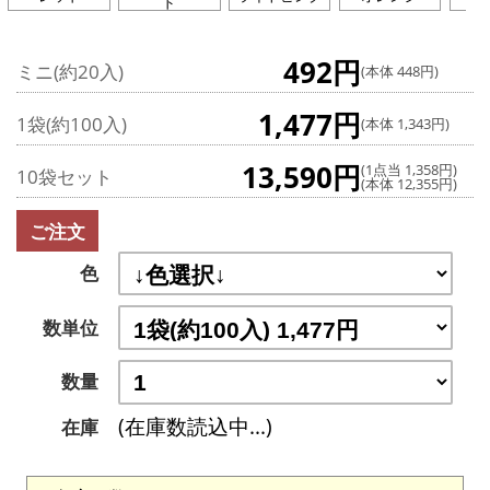
ド
492円
ミニ(約20入)
(本体 448円)
1,477円
1袋(約100入)
(本体 1,343円)
13,590円
(1点当 1,358円)
10袋セット
(本体 12,355円)
ご注文
色
数単位
数量
(在庫数読込中...)
在庫