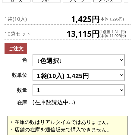
ローズ
ブルー
グリーン
ラベンダー
ホ
1,425円
1袋(10入)
(本体 1,296円)
13,115円
(1点当 1,311円)
10袋セット
(本体 11,923円)
ご注文
色
数単位
数量
(在庫数読込中...)
在庫
在庫の数はリアルタイムではありません。
店舗の在庫を通信販売で購入できません。