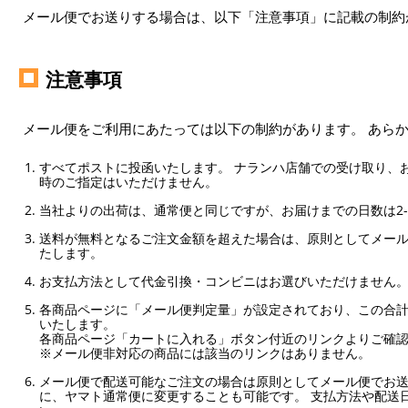
メール便でお送りする場合は、以下「注意事項」に記載の制約
注意事項
メール便をご利用にあたっては以下の制約があります。 あら
すべてポストに投函いたします。 ナランハ店舗での受け取り、
時のご指定はいただけません。
当社よりの出荷は、通常便と同じですが、お届けまでの日数は2-
送料が無料となるご注文金額を超えた場合は、原則としてメー
たします。
お支払方法として代金引換・コンビニはお選びいただけません
各商品ページに「メール便判定量」が設定されており、この合計
いたします。
各商品ページ「カートに入れる」ボタン付近のリンクよりご確
※メール便非対応の商品には該当のリンクはありません。
メール便で配送可能なご注文の場合は原則としてメール便でお送
に、ヤマト通常便に変更することも可能です。 支払方法や配送