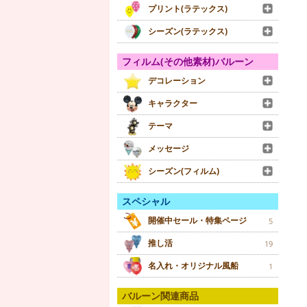
プリント(ラテックス)
シーズン(ラテックス)
フィルム(その他素材)バルーン
デコレーション
キャラクター
テーマ
メッセージ
シーズン(フィルム)
スペシャル
開催中セール・特集ページ
5
推し活
19
名入れ・オリジナル風船
1
バルーン関連商品