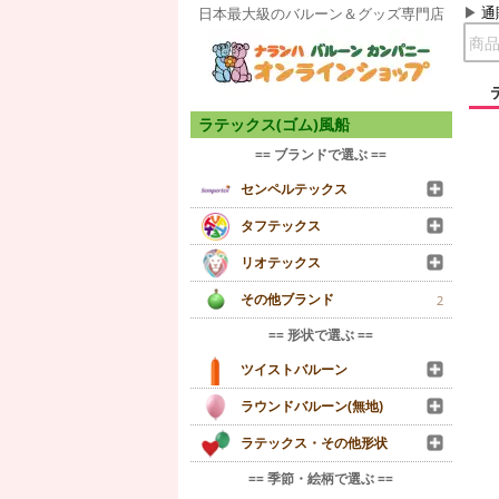
通
日本最大級のバルーン＆グッズ専門店
ラテックス(ゴム)風船
== ブランドで選ぶ ==
センペルテックス
タフテックス
リオテックス
その他ブランド
2
== 形状で選ぶ ==
ツイストバルーン
ラウンドバルーン(無地)
ラテックス・その他形状
== 季節・絵柄で選ぶ ==