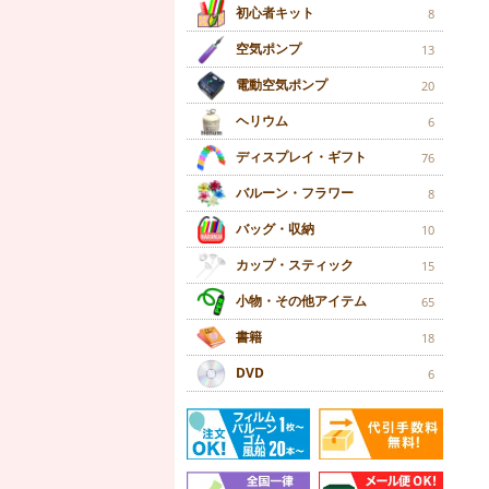
初心者キット
8
空気ポンプ
13
電動空気ポンプ
20
ヘリウム
6
ディスプレイ・ギフト
76
バルーン・フラワー
8
バッグ・収納
10
カップ・スティック
15
小物・その他アイテム
65
書籍
18
DVD
6