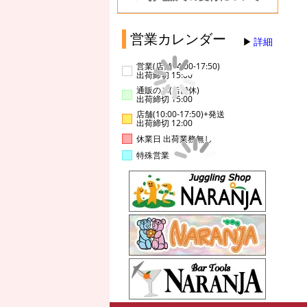
営業カレンダー
詳細
営業(店舗14:00-17:50)
出荷締切 15:00
通販のみ(店舗休)
出荷締切 15:00
店舗(10:00-17:50)+発送
出荷締切 12:00
休業日 出荷業務無し
特殊営業