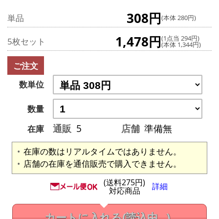
308円
単品
(本体 280円)
1,478円
(1点当 294円)
5枚セット
(本体 1,344円)
ご注文
数単位
数量
通販
5
店舗
準備無
在庫
在庫の数はリアルタイムではありません。
店舗の在庫を通信販売で購入できません。
(送料275円)
詳細
対応商品
カートに入れる
(読込中...)