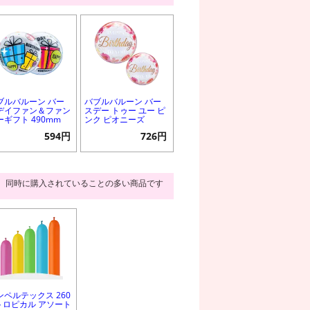
ブルバルーン バー
バブルバルーン バー
デイファン＆ファン
スデー トゥー ユー ピ
ーギフト 490mm
ンク ピオニーズ
594円
726円
同時に購入されていることの多い商品です
ンペルテックス 260
 トロピカル アソート