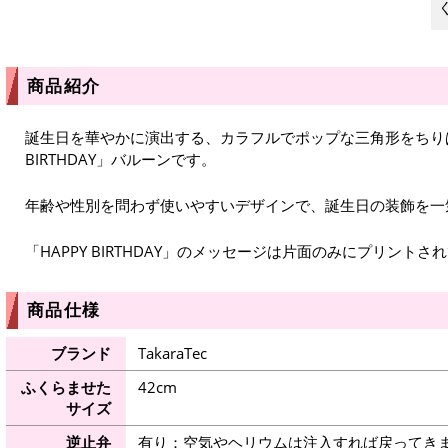
商品紹介
誕生日を華やかに演出する、カラフルでポップな三角形をちりば
BIRTHDAY」バルーンです。
年齢や性別を問わず使いやすいデザインで、誕生日の装飾を一
「HAPPY BIRTHDAY」のメッセージは片面のみにプリントさ
商品仕様
ブランド
TakaraTec
ふくらませた
42cm
サイズ
逆止弁
有り：空気やヘリウムは注入すれば戻ってき