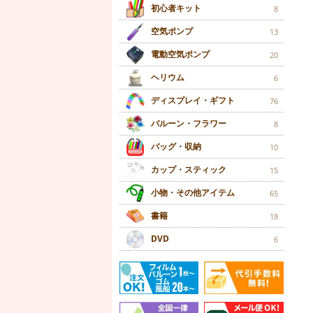
初心者キット
8
空気ポンプ
13
電動空気ポンプ
20
ヘリウム
6
ディスプレイ・ギフト
76
バルーン・フラワー
8
バッグ・収納
10
カップ・スティック
15
小物・その他アイテム
65
書籍
18
DVD
6