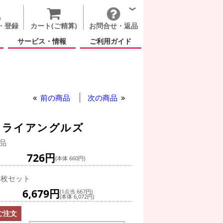
・登録
カート(ご精算)
お問合せ・返品
サービス・情報
ご利用ガイド
 バースデー レインボー トライアングルズ
前の商品
次の商品
トライアングルズ
品
726円
(本体 660円)
0枚セット
6,679円
(1点当 667円)
(本体 6,072円)
ご注文