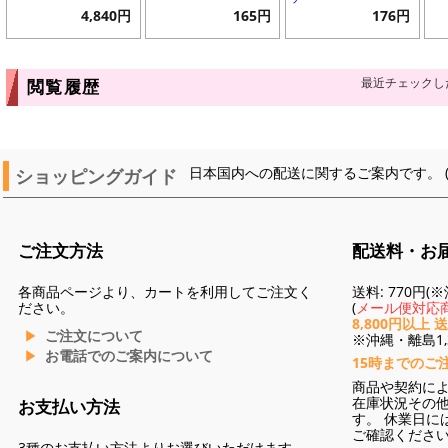
4,840円
165円
176円
最近チェックし
閲覧履歴
ショッピングガイド
日本国内への配送に関するご案内です。 
ご注文方法
配送料・お
各商品ページより、カートを利用してご注文く
送料: 770円
ださい。
(
メール便対応商
8,800円以上 
ご注文について
※沖縄・離島1,3
お電話でのご案内について
15時までのご
商品や契約に
在庫状況その
お支払い方法
す。 休業日に
ご確認くださ
3種のお支払い方法よりお選びいただけます。