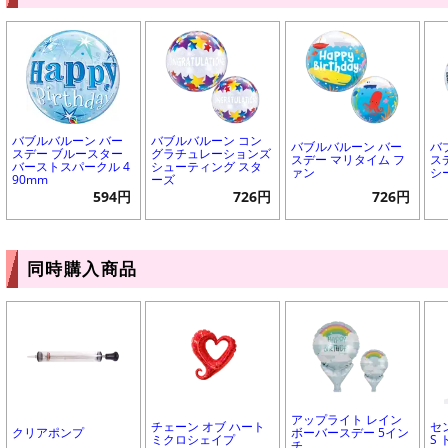
バブルバルーン バー
バブルバルーン コン
バブルバルーン バー
バ
スデー ブルースター
グラチュレーションズ
スデー マリタイム フ
ス
バーストスパークル 4
シューティング スタ
ァン
シ
90mm
ーズ
594円
726円
726円
同時購入商品
アップライト レイン
チェーン オブ ハート
セ
クリアポンプ
ボーバースデー 5イン
ミクロシェイプ
S
チ