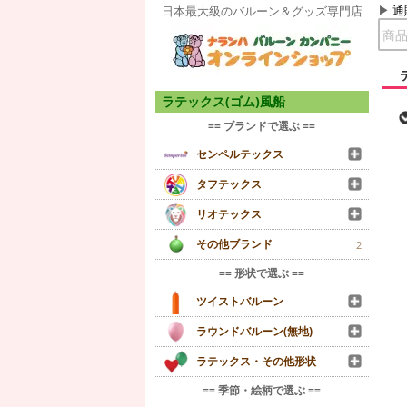
通
日本最大級のバルーン＆グッズ専門店
ラテックス(ゴム)風船
== ブランドで選ぶ ==
センペルテックス
タフテックス
リオテックス
その他ブランド
2
== 形状で選ぶ ==
ツイストバルーン
ラウンドバルーン(無地)
ラテックス・その他形状
== 季節・絵柄で選ぶ ==