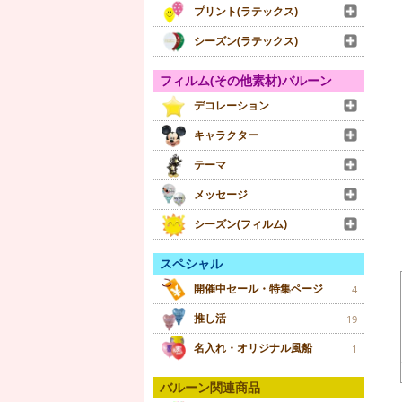
プリント(ラテックス)
シーズン(ラテックス)
フィルム(その他素材)バルーン
デコレーション
キャラクター
テーマ
メッセージ
シーズン(フィルム)
スペシャル
開催中セール・特集ページ
4
推し活
19
名入れ・オリジナル風船
1
バルーン関連商品