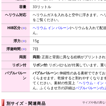
容量
33リットル
ヘリウム対応
ヘリウムガスを入れると空中に浮きます。ヘ
をご覧ください。
HIB区分
ヘリウム イン バルーン
(ヘリウムを入れて配
(
※
)
ん。
浮力
15g
(
※
)
浮遊時間
7日
(
※
)
両面
両面:
正面と背面に異なる絵柄がプリントされ
リボン付
リボン付:
リボン(ひも)が付属しています。重
バブルバルー
バブルバルーン:
伸縮性のある素材でできてお
ン
くらませます。乾燥すると割れやすくなりま
てください。素材の性質上「
ヘリウム・イン
ん。ふくらませ方の詳細は
バブルバルーンの
サイズや色の異な
別サイズ・関連商品