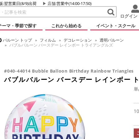
販:翌営業日(8/9)出荷
店舗
:営業中(14:00-17:50)
ログイン
テーマ・季節で探す
これから始める
イベント・スクール
バルーン
トップ
フィルム
デコレーション
透明バルーン
バブルバルーン バースデー レインボー トライアングルズ
バルーン
トップ
フィルム
デコレーション
バブルバルーン
バルーン
トップ
フィルム
メッセージ
誕生日
バブルバルーン
バブルバルーン バースデー レインボー トライアングルズ
#040-44014 Bubble Balloon Birthday Rainbow Triangles
バブルバルーン バースデー レインボー 
単
1