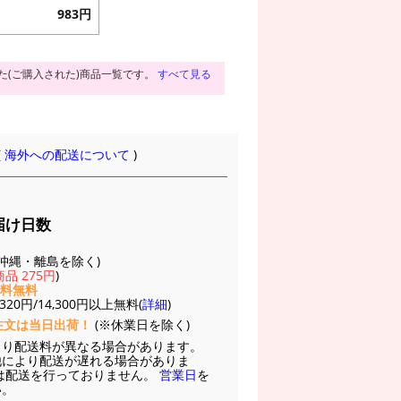
983円
た(ご購入された)商品一覧です。
すべて見る
(
海外への配送について
)
届け日数
(※沖縄・離島を除く)
品 275円
)
送料無料
20円/14,300円以上無料(
詳細
)
注文は当日出荷！
(※休業日を除く)
より配送料が異なる場合があります。
他により配送が遅れる場合がありま
は配送を行っておりません。
営業日
を
い。