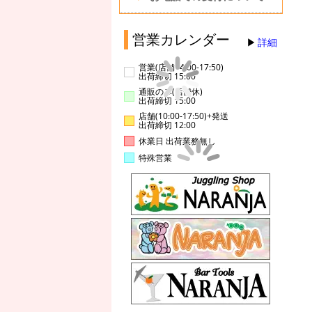
営業カレンダー
詳細
営業(店舗14:00-17:50)
出荷締切 15:00
通販のみ(店舗休)
出荷締切 15:00
店舗(10:00-17:50)+発送
出荷締切 12:00
休業日 出荷業務無し
特殊営業