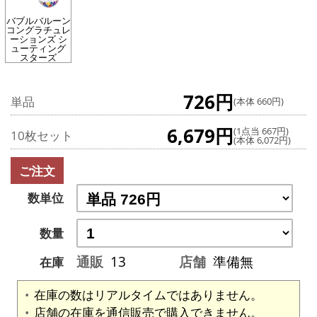
バブルバルーン
コングラチュレ
ーションズ シ
ューティング
スターズ
726円
単品
(本体 660円)
6,679円
(1点当 667円)
10枚セット
(本体 6,072円)
ご注文
数単位
数量
通販
13
店舗
準備無
在庫
在庫の数はリアルタイムではありません。
店舗の在庫を通信販売で購入できません。