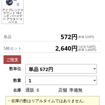
アイブレックス
ラウンド 18イ
ンチ バースデ
ー アウター ス
ペース
572円
単品
(本体 520円)
2,640円
(1点当 528円)
5枚セット
(本体 2,400円)
ご注文
数単位
数量
通販
6
店舗
準備無
在庫
在庫の数はリアルタイムではありません。