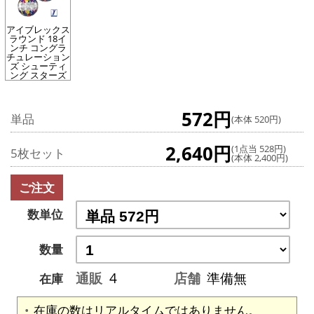
アイブレックス
ラウンド 18イ
ンチ コングラ
チュレーション
ズ シューティ
ング スターズ
572円
単品
(本体 520円)
2,640円
(1点当 528円)
5枚セット
(本体 2,400円)
ご注文
数単位
数量
通販
4
店舗
準備無
在庫
在庫の数はリアルタイムではありません。