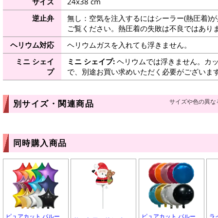
サイズ
24x38 cm
逆止弁
無し：空気を注入するにはシーラー(熱圧着)
ご覧ください。熱圧着の失敗は不良ではありま
ヘリウム対応
ヘリウムガスを入れても浮きません。
ミニ シェイ
ミニ シェイプ:
ヘリウムでは浮きません。カッ
プ
で、別途お買い求めいただく必要がございま
サイズや色の異な
別サイズ・関連商品
同時購入商品
ピュアカット バルー
ピュアカット バルー
ラ