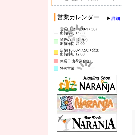
営業カレンダー
詳細
営業(店舗14:00-17:50)
出荷締切 15:00
通販のみ(店舗休)
出荷締切 15:00
店舗(10:00-17:50)+発送
出荷締切 12:00
休業日 出荷業務無し
特殊営業