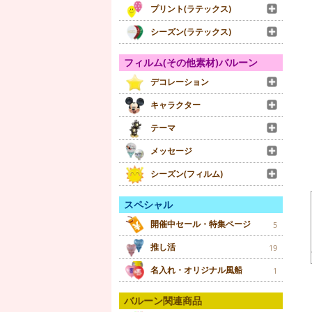
プリント(ラテックス)
シーズン(ラテックス)
フィルム(その他素材)バルーン
デコレーション
キャラクター
テーマ
メッセージ
シーズン(フィルム)
スペシャル
開催中セール・特集ページ
5
推し活
19
名入れ・オリジナル風船
1
バルーン関連商品