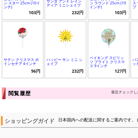
サンタ アンド レイン
ン スター 25cm (10イ
ン ラウンド 25cm (10
ス
ディア ミニシェイプ
ンチ)
インチ)
プ
103円
232円
103円
ベイキング スピリッ
サテン クリスマス ポ
ハッピー サン ミニ シ
パ
ツ ブライト クリスマ
インセチア 4インチ
ェイプ
ッ
ス 9インチ
96円
232円
127円
最近チェックし
閲覧履歴
ショッピングガイド
日本国内への配送に関するご案内です。 