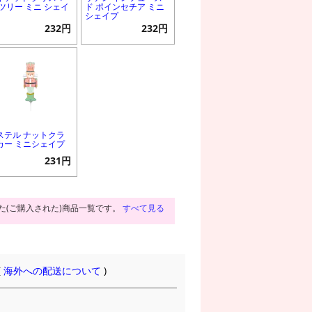
 ツリー ミニ シェイ
ド ポインセチア ミニ
シェイプ
232円
232円
ステル ナットクラ
カー ミニシェイプ
231円
た(ご購入された)商品一覧です。
すべて見る
(
海外への配送について
)