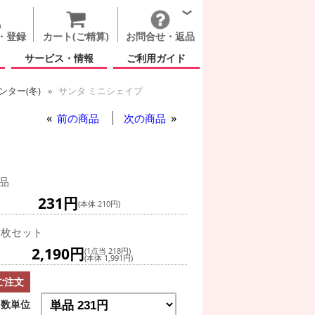
・登録
カート(ご精算)
お問合せ・返品
サービス・情報
ご利用ガイド
ター(冬)
サンタ ミニシェイプ
前の商品
次の商品
品
231円
(本体 210円)
0枚セット
2,190円
(1点当 218円)
(本体 1,991円)
ご注文
数単位