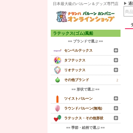
通
日本最大級のバルーン＆グッズ専門店
ラテックス(ゴム)風船
== ブランドで選ぶ ==
センペルテックス
タフテックス
リオテックス
その他ブランド
2
== 形状で選ぶ ==
ツイストバルーン
ラウンドバルーン(無地)
ラテックス・その他形状
== 季節・絵柄で選ぶ ==