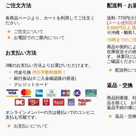
ご注文方法
配送料・お
各商品ページより、カートを利用してご注文く
送料: 770円
ださい。
(
メール便対応商
8,800円以上 
ご注文について
※沖縄・離島1,3
お電話でのご案内について
15時までのご
商品や契約に
在庫状況その
お支払い方法
す。 休業日に
ご確認くださ
3種のお支払い方法よりお選びいただけます。
配送料に
代金引換
代引手数料無料！
銀行振込(※ご入金確認後の発送)
クレジットカード
返品・交換
商品到着後、8
品を除く)。 
返品手続の後
オンラインメンバーの方は後払いでのコンビニ
返品・交
支払も可能です。
お支払いについて