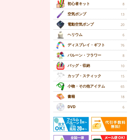
初心者キット
8
空気ポンプ
13
電動空気ポンプ
20
ヘリウム
6
ディスプレイ・ギフト
76
バルーン・フラワー
8
バッグ・収納
10
カップ・スティック
15
小物・その他アイテム
65
書籍
18
DVD
6