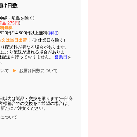
届け日数
(※沖縄・離島を除く)
品 275円
)
送料無料
20円/14,300円以上無料(
詳細
)
注文は当日出荷！
(※休業日を除く)
より配送料が異なる場合があります。
他により配送が遅れる場合がありま
は配送を行っておりません。
営業日
を
い。
ついて
お届け日数について
日以内は返品・交換を承ります(一部商
お客様都合での交換をご希望の場合は、
に新たにご注文ください。
換について