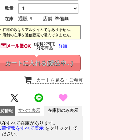
数量
通販
9
店舗
準備無
在庫
在庫の数はリアルタイムではありません。
店舗の在庫を通信販売で購入できません。
(送料275円)
詳細
対応商品
カートに入れる
(読込中...)
カートを見る
・ご精算
入荷情報
すべて表示
在庫切のみ表示
現在すべて在庫があります。
をクリックして
入荷情報をすべて表示
ください。