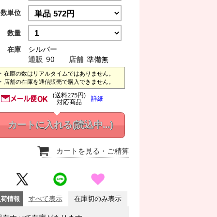
数単位
数量
シルバー
在庫
通販
90
店舗
準備無
在庫の数はリアルタイムではありません。
店舗の在庫を通信販売で購入できません。
(送料275円)
詳細
対応商品
カートに入れる
(読込中...)
カートを見る
・ご精算
入荷情報
すべて表示
在庫切のみ表示