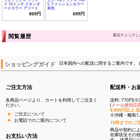
ド 10インチ スタンダ
S ファッションカラー
ードカラー アソート
単色
869円
699円
最近チェックし
閲覧履歴
ショッピングガイド
日本国内への配送に関するご案内です。 
ご注文方法
配送料・お
各商品ページより、カートを利用してご注文く
送料: 770円
ださい。
(
メール便対応商
8,800円以上 
ご注文について
※沖縄・離島1,3
お電話でのご案内について
15時までのご
商品や契約に
在庫状況その
お支払い方法
す。 休業日に