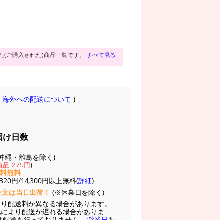
た(ご購入された)商品一覧です。
すべて見る
(
海外への配送について
)
届け日数
(※沖縄・離島を除く)
品 275円
)
送料無料
20円/14,300円以上無料(
詳細
)
注文は当日出荷！
(※休業日を除く)
より配送料が異なる場合があります。
他により配送が遅れる場合がありま
は配送を行っておりません。
営業日
を