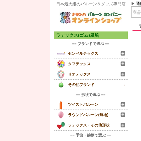
通
日本最大級のバルーン＆グッズ専門店
ラテックス(ゴム)風船
== ブランドで選ぶ ==
センペルテックス
タフテックス
リオテックス
その他ブランド
2
== 形状で選ぶ ==
ツイストバルーン
ラウンドバルーン(無地)
ラテックス・その他形状
== 季節・絵柄で選ぶ ==