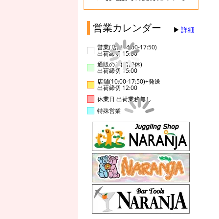
営業カレンダー
詳細
営業(店舗14:00-17:50)
出荷締切 15:00
通販のみ(店舗休)
出荷締切 15:00
店舗(10:00-17:50)+発送
出荷締切 12:00
休業日 出荷業務無し
特殊営業