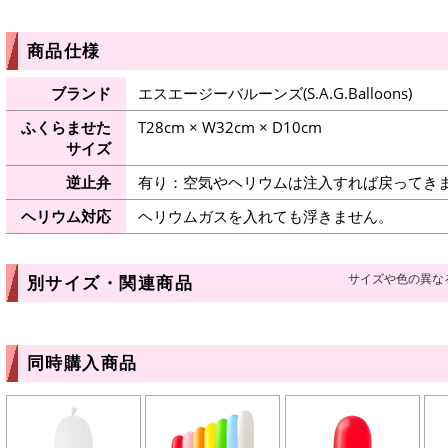
商品仕様
ブランド
エスエージーバルーンズ(S.A.G.Balloons)
ふくらませた
T28cm × W32cm × D10cm
サイズ
逆止弁
有り：空気やヘリウムは注入すれば戻ってき
ヘリウム対応
ヘリウムガスを入れても浮きません。
サイズや色の異な
別サイズ・関連商品
同時購入商品