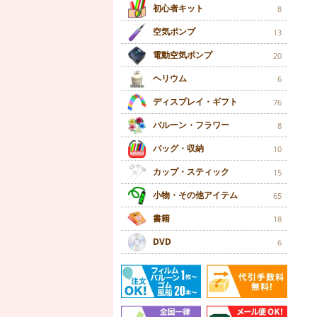
初心者キット
8
空気ポンプ
13
電動空気ポンプ
20
ヘリウム
6
ディスプレイ・ギフト
76
バルーン・フラワー
8
バッグ・収納
10
カップ・スティック
15
小物・その他アイテム
65
書籍
18
DVD
6