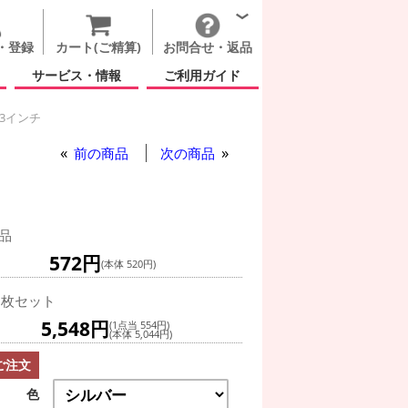
・登録
カート(ご精算)
お問合せ・返品
サービス・情報
ご利用ガイド
3インチ
前の商品
次の商品
品
572円
(本体 520円)
0枚セット
5,548円
(1点当 554円)
(本体 5,044円)
ご注文
色