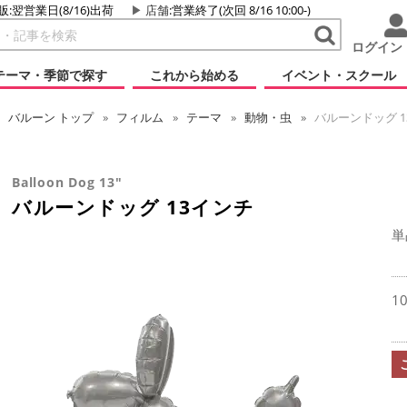
販:翌営業日(8/16)出荷
店舗
:営業終了(次回 8/16 10:00-)
ログイン
テーマ・季節で探す
これから始める
イベント・スクール
バルーン
トップ
フィルム
テーマ
動物・虫
バルーンドッグ 1
Balloon Dog 13"
バルーンドッグ 13インチ
単
1