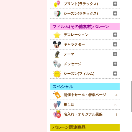
プリント(ラテックス)
シーズン(ラテックス)
フィルム(その他素材)バルーン
デコレーション
キャラクター
テーマ
メッセージ
シーズン(フィルム)
スペシャル
開催中セール・特集ページ
4
推し活
19
名入れ・オリジナル風船
1
バルーン関連商品