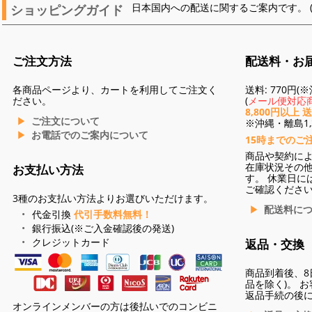
ショッピングガイド
日本国内への配送に関するご案内です。 
ご注文方法
配送料・お
各商品ページより、カートを利用してご注文く
送料: 770円
ださい。
(
メール便対応商
8,800円以上 
ご注文について
※沖縄・離島1,3
お電話でのご案内について
15時までのご
商品や契約に
在庫状況その
お支払い方法
す。 休業日に
ご確認くださ
3種のお支払い方法よりお選びいただけます。
配送料に
代金引換
代引手数料無料！
銀行振込(※ご入金確認後の発送)
クレジットカード
返品・交換
商品到着後、8
品を除く)。 
返品手続の後
オンラインメンバーの方は後払いでのコンビニ