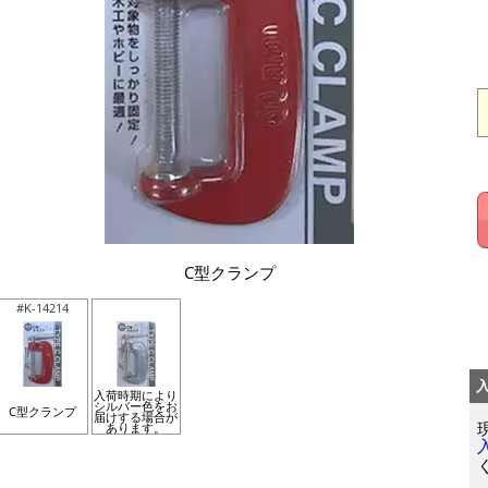
C型クランプ
#K-14214
入荷時期により
シルバー色をお
C型クランプ
届けする場合が
あります。