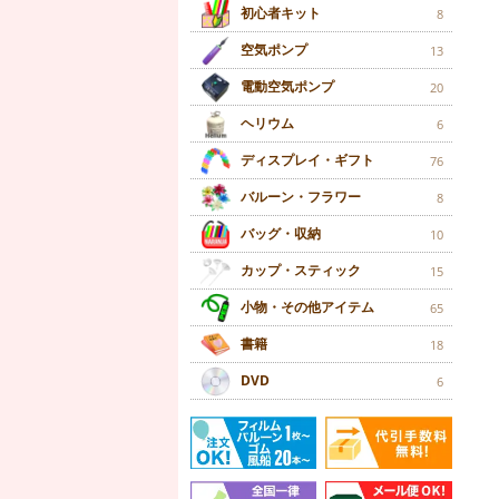
初心者キット
8
空気ポンプ
13
電動空気ポンプ
20
ヘリウム
6
ディスプレイ・ギフト
76
バルーン・フラワー
8
バッグ・収納
10
カップ・スティック
15
小物・その他アイテム
65
書籍
18
DVD
6