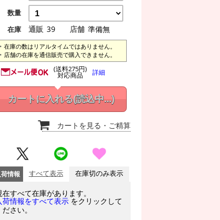
数量
通販
39
店舗
準備無
在庫
在庫の数はリアルタイムではありません。
店舗の在庫を通信販売で購入できません。
(送料275円)
詳細
対応商品
カートに入れる
(読込中...)
カートを見る
・ご精算
入荷情報
すべて表示
在庫切のみ表示
現在すべて在庫があります。
をクリックして
入荷情報をすべて表示
ください。