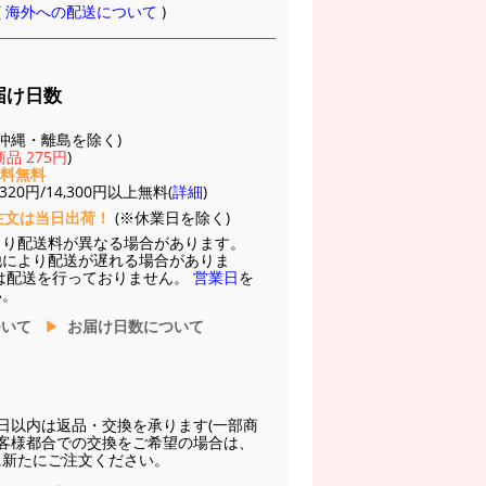
(
海外への配送について
)
届け日数
(※沖縄・離島を除く)
品 275円
)
送料無料
20円/14,300円以上無料(
詳細
)
注文は当日出荷！
(※休業日を除く)
より配送料が異なる場合があります。
他により配送が遅れる場合がありま
は配送を行っておりません。
営業日
を
い。
ついて
お届け日数について
日以内は返品・交換を承ります(一部商
お客様都合での交換をご希望の場合は、
に新たにご注文ください。