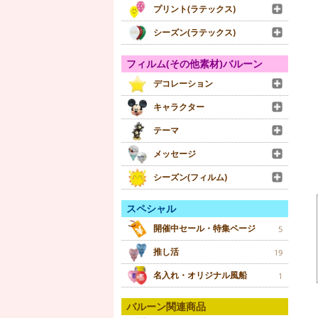
プリント(ラテックス)
シーズン(ラテックス)
フィルム(その他素材)バルーン
デコレーション
キャラクター
テーマ
メッセージ
シーズン(フィルム)
スペシャル
開催中セール・特集ページ
5
推し活
19
名入れ・オリジナル風船
1
バルーン関連商品