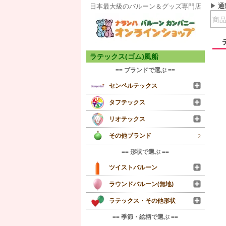
通
日本最大級のバルーン＆グッズ専門店
ラテックス(ゴム)風船
== ブランドで選ぶ ==
センペルテックス
タフテックス
リオテックス
その他ブランド
2
== 形状で選ぶ ==
ツイストバルーン
ラウンドバルーン(無地)
ラテックス・その他形状
== 季節・絵柄で選ぶ ==