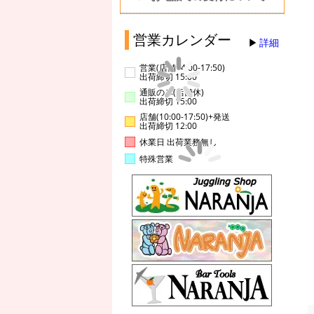
営業カレンダー
詳細
営業(店舗14:00-17:50)
出荷締切 15:00
通販のみ(店舗休)
出荷締切 15:00
店舗(10:00-17:50)+発送
出荷締切 12:00
休業日 出荷業務無し
特殊営業