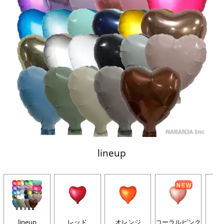
lineup
lineup
レッド
オレンジ
コーラルピンク
グ