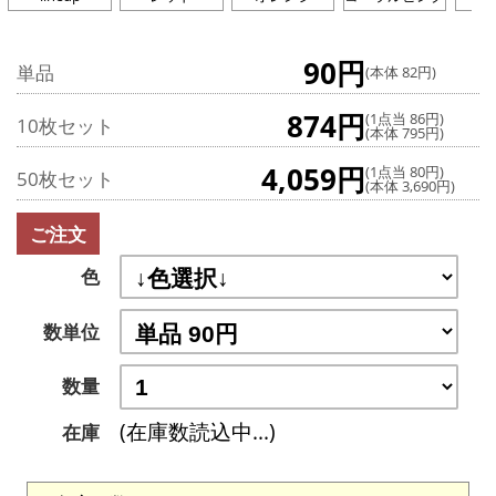
90円
単品
(本体 82円)
874円
(1点当 86円)
10枚セット
(本体 795円)
4,059円
(1点当 80円)
50枚セット
(本体 3,690円)
ご注文
色
数単位
数量
(在庫数読込中...)
在庫