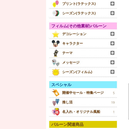
プリント(ラテックス)
シーズン(ラテックス)
フィルム(その他素材)バルーン
デコレーション
キャラクター
テーマ
メッセージ
シーズン(フィルム)
スペシャル
開催中セール・特集ページ
5
推し活
19
名入れ・オリジナル風船
1
バルーン関連商品