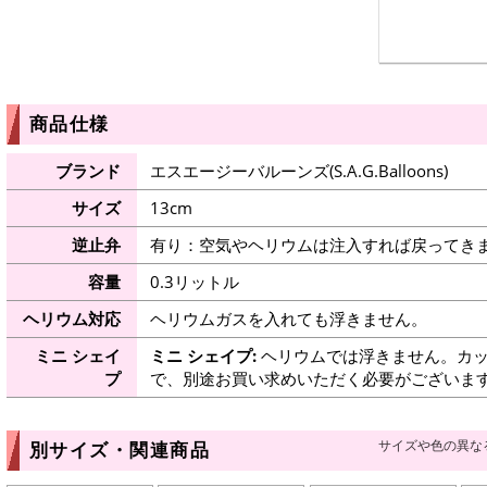
商品仕様
ブランド
エスエージーバルーンズ(S.A.G.Balloons)
サイズ
13cm
逆止弁
有り：空気やヘリウムは注入すれば戻ってき
容量
0.3リットル
ヘリウム対応
ヘリウムガスを入れても浮きません。
ミニ シェイ
ミニ シェイプ:
ヘリウムでは浮きません。カッ
プ
で、別途お買い求めいただく必要がございま
サイズや色の異な
別サイズ・関連商品