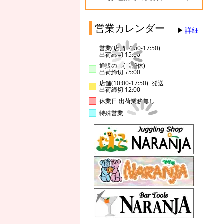
営業カレンダー
詳細
営業(店舗14:00-17:50)
出荷締切 15:00
通販のみ(店舗休)
出荷締切 15:00
店舗(10:00-17:50)+発送
出荷締切 12:00
休業日 出荷業務無し
特殊営業