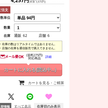
4,257円
(本体 3,870円)
ご注文
数単位
数量
通販
62
店舗
6
在庫
在庫の数はリアルタイムではありません。
店舗の在庫を通信販売で購入できません。
(送料275円)
詳細
対応商品
カートに入れる
(読込中...)
カートを見る
・ご精算
入荷情報
すべて表示
在庫切のみ表示