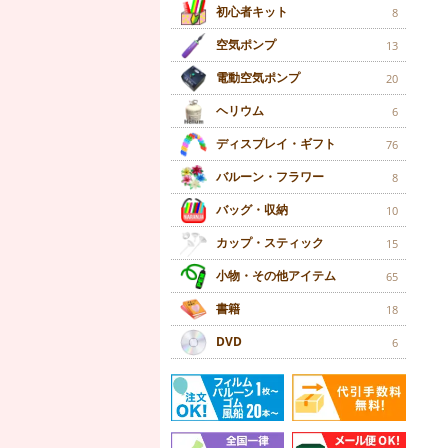
初心者キット
8
空気ポンプ
13
電動空気ポンプ
20
ヘリウム
6
ディスプレイ・ギフト
76
バルーン・フラワー
8
バッグ・収納
10
カップ・スティック
15
小物・その他アイテム
65
書籍
18
DVD
6