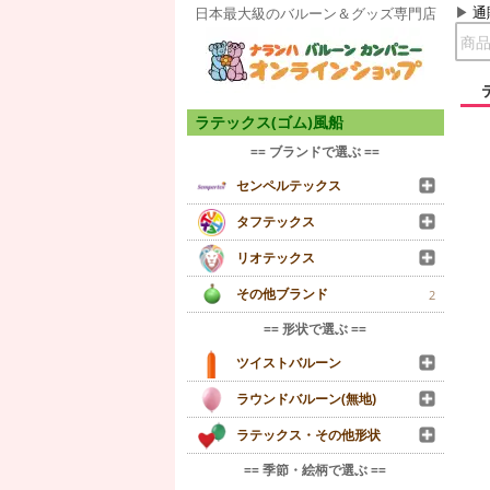
通
日本最大級のバルーン＆グッズ専門店
ラテックス(ゴム)風船
== ブランドで選ぶ ==
センペルテックス
タフテックス
リオテックス
その他ブランド
2
== 形状で選ぶ ==
ツイストバルーン
ラウンドバルーン(無地)
ラテックス・その他形状
== 季節・絵柄で選ぶ ==