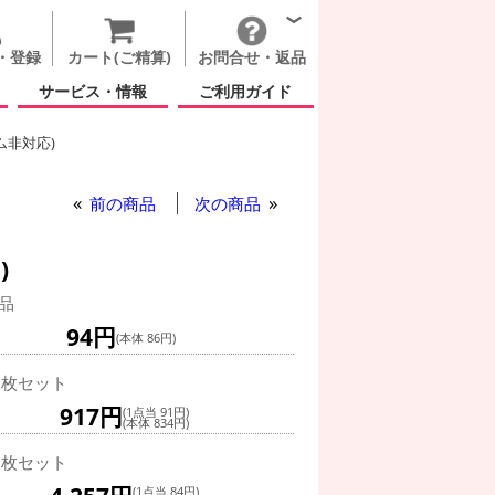
・登録
カート(ご精算)
お問合せ・返品
サービス・情報
ご利用ガイド
ム非対応)
前の商品
次の商品
)
品
94円
(本体 86円)
0枚セット
917円
(1点当 91円)
(本体 834円)
0枚セット
(1点当 84円)