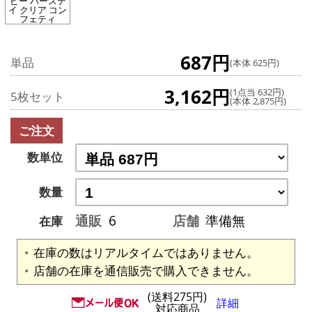
ピー バースデ
イ クリア コン
フェティ
687円
単品
(本体 625円)
3,162円
(1点当 632円)
5枚セット
(本体 2,875円)
ご注文
数単位
数量
通販
6
店舗
準備無
在庫
在庫の数はリアルタイムではありません。
店舗の在庫を通信販売で購入できません。
(送料275円)
詳細
対応商品