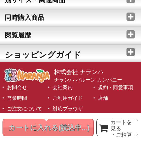
同時購入商品
閲覧履歴
ショッピングガイド
株式会社 ナランハ
ナランハ バルーン カンパニー
お問合せ
会社案内
規約・同意事項
営業時間
ご利用ガイド
店舗
ご注文について
対応ブラウザ
©1999-2026 NARANJA Inc. All Rights Reserved.
カートを
カートに入れる
(読込中...)
見る
・ご精算