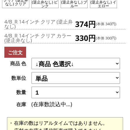
クリア (逆止弁
(逆止弁なし) ピ
(逆止弁なし) ブ
(逆止弁なし) イ
なし) クリア
ンク
ルー
エロー
4/B_R 14インチ クリア (逆止弁
374円
(本体 340円)
なし)
4/B_R 14インチ クリア カラー
330円
(本体 300円)
(逆止弁なし)
ご注文
商品 色
数単位
数量
(在庫数読込中...)
在庫
在庫の数はリアルタイムではありません。