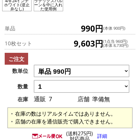
4/B 24インチ
ラテックスバル
ホワイト(逆止
ーンを中に入れ
弁なし)
た使用例
990円
単品
(本体 900円)
9,603円
(1点当 960円)
10枚セット
(本体 8,730円)
ご注文
数単位
数量
通販
7
店舗
準備無
在庫
在庫の数はリアルタイムではありません。
店舗の在庫を通信販売で購入できません。
(送料275円)
詳細
対応商品