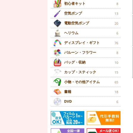
初心者キット
8
空気ポンプ
13
電動空気ポンプ
20
ヘリウム
6
ディスプレイ・ギフト
76
バルーン・フラワー
8
バッグ・収納
10
カップ・スティック
15
小物・その他アイテム
65
書籍
18
DVD
6