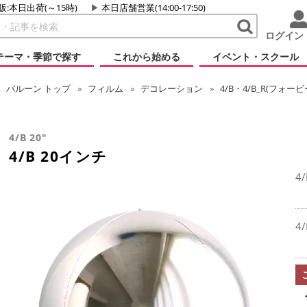
販:本日出荷(～15時)
本日店舗営業(14:00-17:50)
ログイン
テーマ・季節で探す
これから始める
イベント・スクール
バルーン
トップ
フィルム
デコレーション
4/B・4/B_R(フォ
4/B 20"
4/B 20インチ
4
4