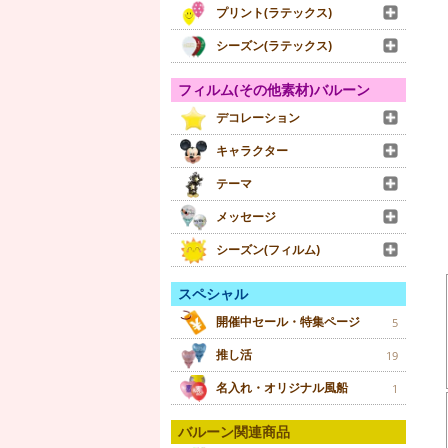
プリント(ラテックス)
シーズン(ラテックス)
フィルム(その他素材)バルーン
デコレーション
キャラクター
テーマ
メッセージ
シーズン(フィルム)
スペシャル
開催中セール・特集ページ
5
推し活
19
名入れ・オリジナル風船
1
バルーン関連商品