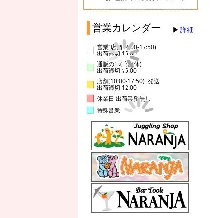
営業カレンダー
詳細
営業(店舗14:00-17:50)
出荷締切 15:00
通販のみ(店舗休)
出荷締切 15:00
店舗(10:00-17:50)+発送
出荷締切 12:00
休業日 出荷業務無し
特殊営業