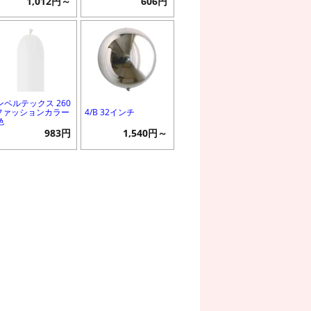
1,012円～
606円
ンペルテックス 260
 ファッションカラー
4/B 32インチ
色
983円
1,540円～