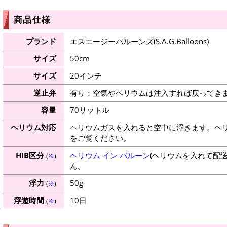
商品仕様
ブランド
エスエージーバルーンズ(S.A.G.Balloons)
サイズ
50cm
サイズ
20インチ
逆止弁
有り：空気やヘリウムは注入すれば戻ってき
容量
70リットル
ヘリウム対応
ヘリウムガスを入れると空中に浮きます。ヘ
をご覧ください。
HIB区分
ヘリウム イン バルーン
(ヘリウムを入れて配
(
※
)
ん。
浮力
50g
(
※
)
浮遊時間
10日
(
※
)