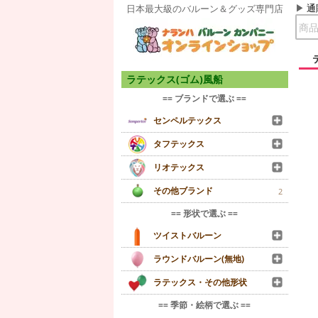
通
日本最大級のバルーン＆グッズ専門店
ラテックス(ゴム)風船
== ブランドで選ぶ ==
センペルテックス
タフテックス
リオテックス
その他ブランド
2
== 形状で選ぶ ==
ツイストバルーン
ラウンドバルーン(無地)
ラテックス・その他形状
== 季節・絵柄で選ぶ ==