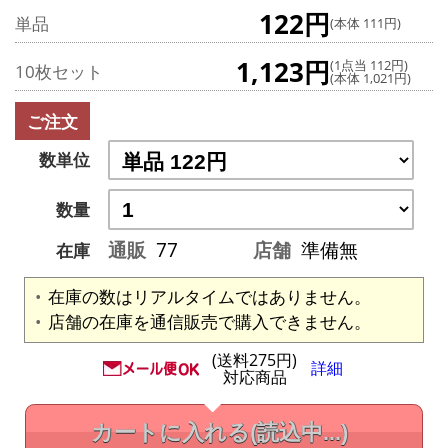
122円
単品
(本体 111円)
1,123円
(1点当 112円)
10枚セット
(本体 1,021円)
ご注文
数単位
数量
通販
77
店舗
準備無
在庫
在庫の数はリアルタイムではありません。
店舗の在庫を通信販売で購入できません。
(送料275円)
詳細
対応商品
カートに入れる
(読込中...)