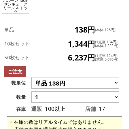
バルーン 13cm
サンキュー グ
リーン ＆ ドッ
ツ
138円
単品
(本体 126円)
1,344円
(1点当 134円)
10枚セット
(本体 1,222円)
6,237円
(1点当 124円)
50枚セット
(本体 5,670円)
ご注文
数単位
数量
通販
100以上
店舗
17
在庫
在庫の数はリアルタイムではありません。