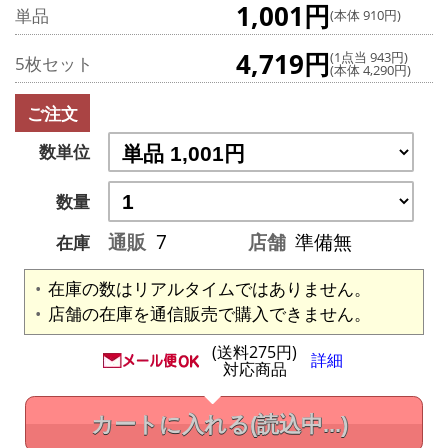
1,001円
単品
(本体 910円)
4,719円
(1点当 943円)
5枚セット
(本体 4,290円)
ご注文
数単位
数量
通販
7
店舗
準備無
在庫
在庫の数はリアルタイムではありません。
店舗の在庫を通信販売で購入できません。
(送料275円)
詳細
対応商品
カートに入れる
(読込中...)