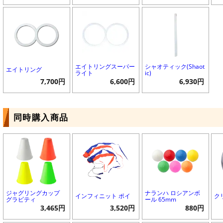
エイトリングスーパー
シャオティック(Shaot
エイトリング
ライト
ic)
7,700円
6,600円
6,930円
同時購入商品
ジャグリングカップ
ナランハ ロシアンボ
インフィニット ポイ
ク
グラビティ
ール 65mm
3,465円
3,520円
880円