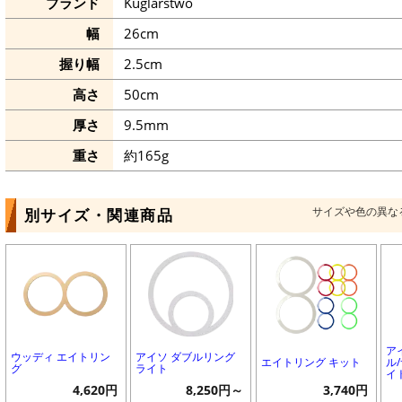
ブランド
Kuglarstwo
幅
26cm
握り幅
2.5cm
高さ
50cm
厚さ
9.5mm
重さ
約165g
サイズや色の異な
別サイズ・関連商品
ア
ウッディ エイトリン
アイソ ダブルリング
エイトリング キット
ル
グ
ライト
イ
4,620円
8,250円～
3,740円