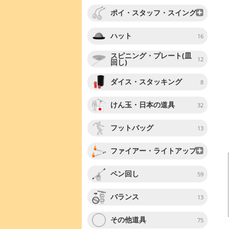
ポイ・スタッフ・スイング
ハット
16
スピニング・プレート(皿
12
回し)
ダイス・スタッキング
8
けん玉・日本の道具
32
フットバッグ
13
ファイアー・ライトアップ
ペン回し
59
バランス
13
その他道具
75