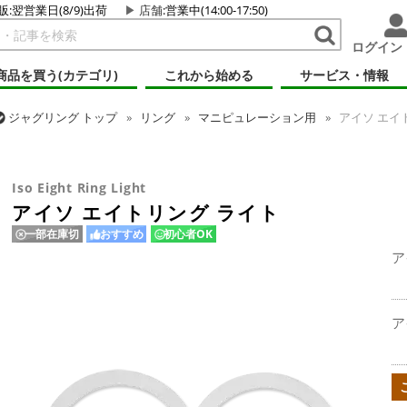
販:翌営業日(8/9)出荷
店舗
:営業中(14:00-17:50)
ログイン
商品を買う(カテゴリ)
これから始める
サービス・情報
ジャグリング
トップ
リング
マニピュレーション用
アイソ エイ
ジャグリング
トップ
リング
アイソ エイトリング ライト
Iso Eight Ring Light
アイソ エイトリング ライト
一部在庫切
おすすめ
初心者OK
ア
ア