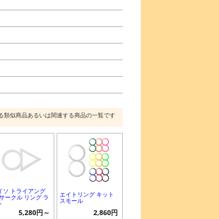
る類似商品あるいは関連する商品の一覧です
イソ トライアング
エイトリング キット
/サークル リング ラ
スモール
ト
5,280円～
2,860円