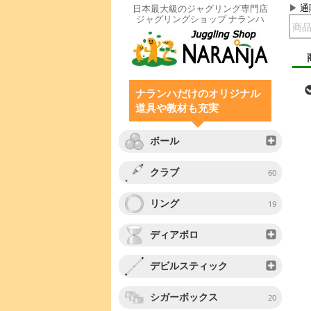
通
日本最大級のジャグリング専門店
ジャグリングショップ ナランハ
ナランハだけのオリジナル
道具や教材も充実
ボール
クラブ
60
リング
19
ディアボロ
デビルスティック
シガーボックス
20