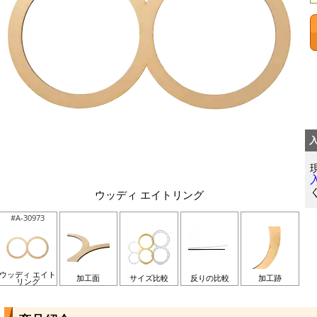
ウッディ エイトリング
#A-30973
ウッディ エイト
加工面
サイズ比較
反りの比較
加工跡
リング