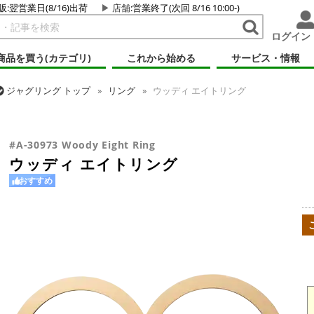
販:翌営業日(8/16)出荷
店舗
:営業終了(次回 8/16 10:00-)
ログイン
商品を買う(カテゴリ)
これから始める
サービス・情報
ジャグリング
トップ
リング
ウッディ エイトリング
ジャグリング
トップ
リング
マニピュレーション用
ウッディ エ
#A-30973 Woody Eight Ring
ウッディ エイトリング
おすすめ