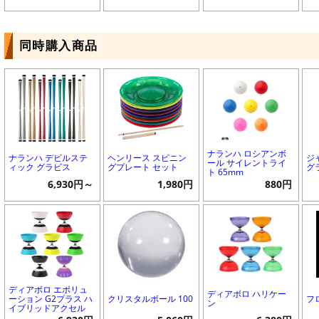
同時購入商品
ナランハ ロシアンボ
ナランハ デビルステ
ヘンリース スピニン
ジ
ール サイレントライ
ィック グラビス
グプレート セット
グ
ト 65mm
6,930円～
1,980円
880円
ディアボロ エボリュ
ディアボロ ハリケー
ーション G2プラス ハ
クリスタルボール 100
フ
ン
イブリッドアクセル