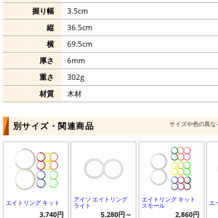
握り幅
3.5cm
縦
36.5cm
横
69.5cm
厚さ
6mm
重さ
302g
材質
木材
サイズや色の異な
別サイズ・関連商品
アイソ エイトリング
エイトリング キット
エイトリング キット
エ
ライト
スモール
3,740円
5,280円～
2,860円