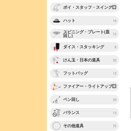
ポイ・スタッフ・スイング
ハット
16
スピニング・プレート(皿
12
回し)
ダイス・スタッキング
8
けん玉・日本の道具
32
フットバッグ
13
ファイアー・ライトアップ
ペン回し
59
バランス
13
その他道具
75