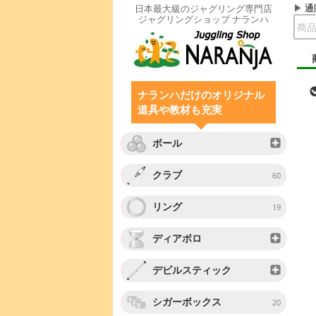
通
日本最大級のジャグリング専門店
ジャグリングショップ ナランハ
ナランハだけのオリジナル
道具や教材も充実
ボール
クラブ
60
リング
19
ディアボロ
デビルスティック
シガーボックス
20