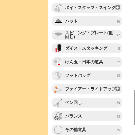
ポイ・スタッフ・スイング
ハット
16
スピニング・プレート(皿
12
回し)
ダイス・スタッキング
8
けん玉・日本の道具
32
フットバッグ
13
ファイアー・ライトアップ
ペン回し
59
バランス
13
その他道具
75