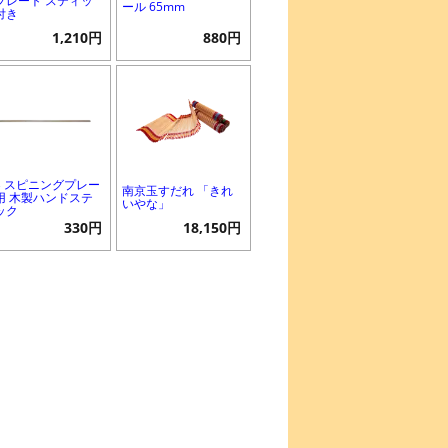
プレート スティッ
ール 65mm
付き
1,210円
880円
B スピニングプレー
南京玉すだれ 「きれ
用 木製ハンドステ
いやな」
ック
330円
18,150円