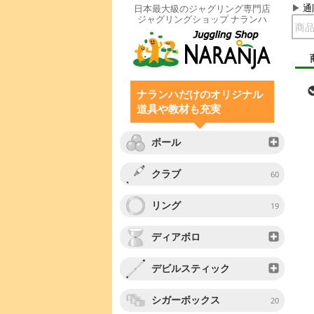
通
日本最大級のジャグリング専門店
ジャグリングショップ ナランハ
ナランハだけのオリジナル
道具や教材も充実
ボール
クラブ
60
リング
19
ディアボロ
デビルスティック
シガーボックス
20