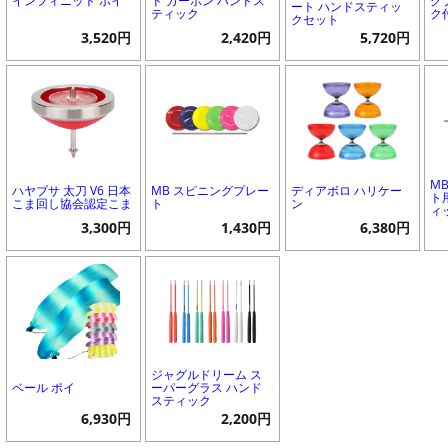
インフィニット ポイ
ド カーボン ハンドス
グ
ート ハンドスティッ
ティック
ク
クセット
3,520円
2,420円
5,720円
M
ハヤブサ 太刀 V6 日本
MB スピニングプレー
ディアボロ ハリケー
ト
こま回し協会認定こま
ト
ン
ィ
3,300円
1,430円
6,380円
ジャグルドリーム ス
ベール ポイ
ーパーグラス ハンド
スティック
6,930円
2,200円