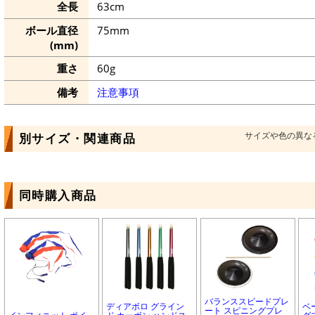
全長
63cm
ボール直径
75mm
(mm)
重さ
60g
備考
注意事項
サイズや色の異な
別サイズ・関連商品
同時購入商品
バランススピードプレ
ディアボロ グライン
ベ
ート スピニングプレ