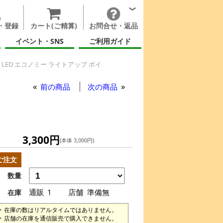
・登録
カート(ご精算)
お問合せ・返品
イベント・SNS
ご利用ガイド
LED エコノミー ライトアップ ポイ
ノミー ライトアップ ポイ
前の商品
次の商品
3,300円
(本体 3,000円)
ご注文
数量
通販
1
店舗
準備無
在庫
在庫の数はリアルタイムではありません。
店舗の在庫を通信販売で購入できません。