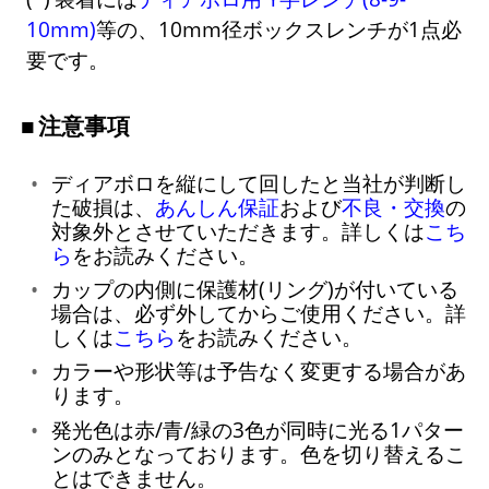
10mm)
等の、10mm径ボックスレンチが1点必
要です。
注意事項
ディアボロを縦にして回したと当社が判断し
た破損は、
あんしん保証
および
不良・交換
の
対象外とさせていただきます。詳しくは
こち
ら
をお読みください。
カップの内側に保護材(リング)が付いている
場合は、必ず外してからご使用ください。詳
しくは
こちら
をお読みください。
カラーや形状等は予告なく変更する場合があ
ります。
発光色は赤/青/緑の3色が同時に光る1パター
ンのみとなっております。色を切り替えるこ
とはできません。