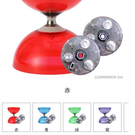
赤
赤
青
緑
紫
オ