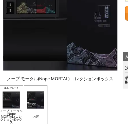
ノープ モータル(Nope MORTAL) コレクションボックス
#A-39733
ノープ モータル
(Nope
MORTAL) コレ
内容
クションボック
ス