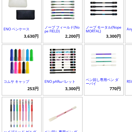
ノープ フィールド(No
ノープ モータル(Nope
ENO ペンケース
An
pe FIELD)
MORTAL)
3,630円
2,200円
3,300円
ペン回し専用ペン ダ
コムサ キャップ
ENO pARuバレット
RS
ーバイ
253円
3,300円
770円
ハイブリッド ゲルグ
ペン回し専用ペン ダ