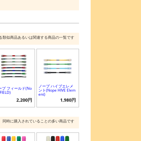
る類似商品あるいは関連する商品の一覧です
ノープ ハイブエレメ
ープ フィールド(No
ント(Nope HIVE Elem
FIELD)
ent)
2,200円
1,980円
同時に購入されていることの多い商品です