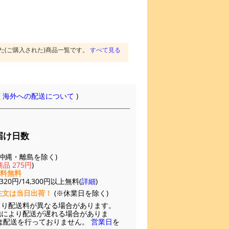
た(ご購入された)商品一覧です。
すべて見る
(
海外への配送について
)
届け日数
(※沖縄・離島を除く)
品 275円
)
送料無料
20円/14,300円以上無料(
詳細
)
注文は当日出荷！
(※休業日を除く)
より配送料が異なる場合があります。
他により配送が遅れる場合がありま
は配送を行っておりません。
営業日
を