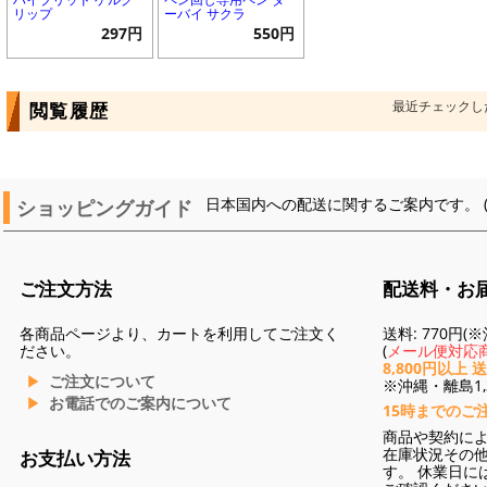
リップ
ーバイ サクラ
297円
550円
最近チェックし
閲覧履歴
ショッピングガイド
日本国内への配送に関するご案内です。 
ご注文方法
配送料・お
各商品ページより、カートを利用してご注文く
送料: 770円
ださい。
(
メール便対応商
8,800円以上 
ご注文について
※沖縄・離島1,3
お電話でのご案内について
15時までのご
商品や契約に
在庫状況その
お支払い方法
す。 休業日に