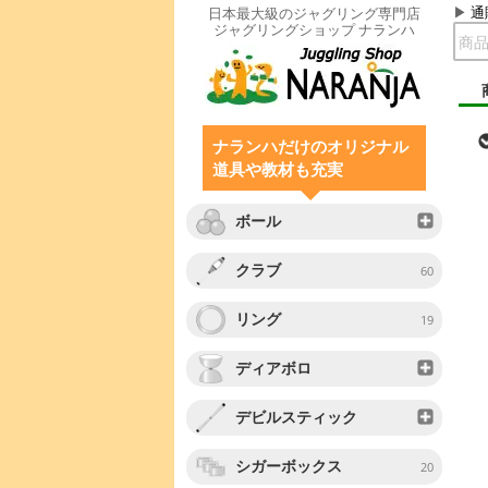
通
日本最大級のジャグリング専門店
ジャグリングショップ ナランハ
ナランハだけのオリジナル
道具や教材も充実
ボール
クラブ
60
リング
19
ディアボロ
デビルスティック
シガーボックス
20