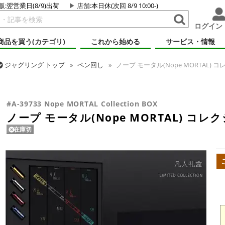
販:翌営業日(8/9)出荷
店舗
:本日休(次回 8/9 10:00-)
ログイン
商品を買う(カテゴリ)
これから始める
サービス・情報
ジャグリング
トップ
ペン回し
ノープ モータル(Nope MORTAL)
ジャグリング
トップ
ギフト・プレゼント
ノープ モータル(Nope M
#A-39733 Nope MORTAL Collection BOX
ノープ モータル(Nope MORTAL) コ
在庫切