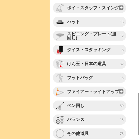
ポイ・スタッフ・スイング
ハット
16
スピニング・プレート(皿
12
回し)
ダイス・スタッキング
8
けん玉・日本の道具
32
フットバッグ
13
ファイアー・ライトアップ
ペン回し
59
バランス
13
その他道具
75